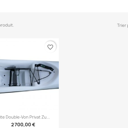
 produit.
Trier 
favorite_border
Aperçu rapide

lite Double-Von Privat Zu...
2 700,00 €