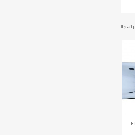
Il y a 1
E