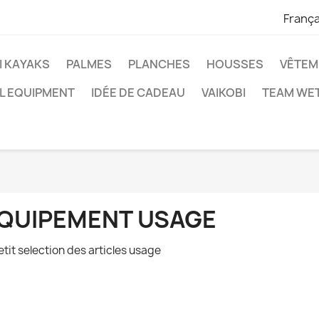
França
I KAYAKS
PALMES
PLANCHES
HOUSSES
VÊTEM
L EQUIPMENT
IDÉE DE CADEAU
VAIKOBI
TEAM WET
QUIPEMENT USAGE
etit selection des articles usage