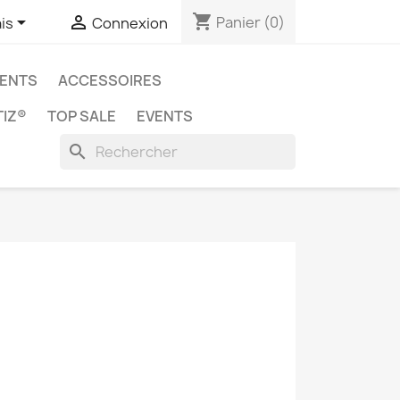
shopping_cart


Panier
(0)
is
Connexion
ENTS
ACCESSOIRES
IZ®
TOP SALE
EVENTS
search