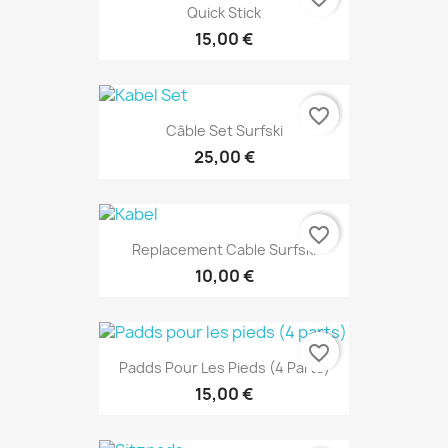
Quick Stick
15,00 €
favorite_border
Câble Set Surfski
25,00 €
favorite_border
Replacement Cable Surfski
10,00 €
favorite_border
Padds Pour Les Pieds (4 Parts)
15,00 €