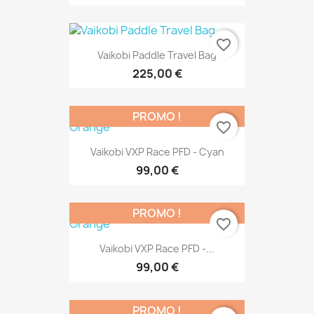
favorite_border
Vaikobi Paddle Travel Bag
225,00 €
PROMO !
favorite_border
Vaikobi VXP Race PFD - Cyan
99,00 €
PROMO !
favorite_border
Vaikobi VXP Race PFD -...
99,00 €
PROMO !