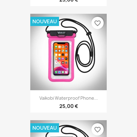
NOUVEAU
favorite_border
Vaikobi Waterproof Phone...
25,00 €
NOUVEAU
favorite_border