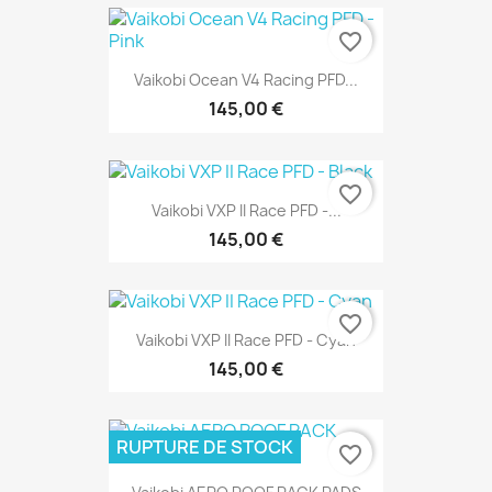
favorite_border
Vaikobi Ocean V4 Racing PFD...
145,00 €
favorite_border
Vaikobi VXP II Race PFD -...
145,00 €
favorite_border
Vaikobi VXP II Race PFD - Cyan
145,00 €
RUPTURE DE STOCK
favorite_border