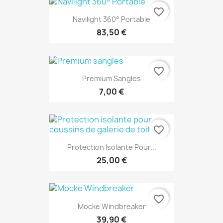
favorite_border
Navilight 360° Portable
83,50 €
favorite_border
Premium Sangles
7,00 €
favorite_border
Protection Isolante Pour...
25,00 €
favorite_border
Mocke Windbreaker
39,90 €