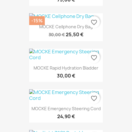
-15%
favorite_border
MOCKE Cellphone Dry Bag
25,50 €
30,00 €
favorite_border
MOCKE Rapid Hydration Bladder
30,00 €
favorite_border
MOCKE Emergency Steering Cord
24,90 €