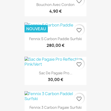
favorite_border
Bouchon Avec Cordon
4,90 €
NOUVEAU
favorite_border
Fennix S Carbon Paddle Surfski
280,00 €
favorite_border
Sac De Pagaie Pro...
30,00 €
favorite_border
Fennix 3 Carbon Pagaie Surfski