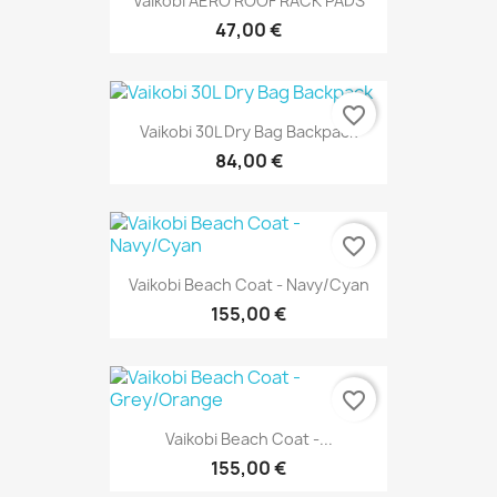
Vaikobi AERO ROOF RACK PADS
47,00 €
favorite_border
Vaikobi 30L Dry Bag Backpack
84,00 €
favorite_border
Vaikobi Beach Coat - Navy/Cyan
155,00 €
favorite_border
Vaikobi Beach Coat -...
155,00 €