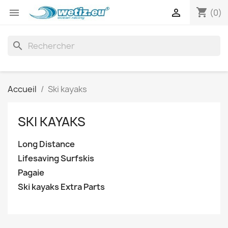
shopping_cart


(0)
search
Accueil
Ski kayaks
SKI KAYAKS
Long Distance
Lifesaving Surfskis
Pagaie
Ski kayaks Extra Parts