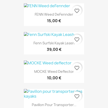
favorite_border
FENN Weed DeFennder
15,00 €
favorite_border
Fenn Surfski Kayak Leash
39,00 €
favorite_border
MOCKE Weed Deflector
10,00 €
favorite_border
Pavillon Pour Transporter...