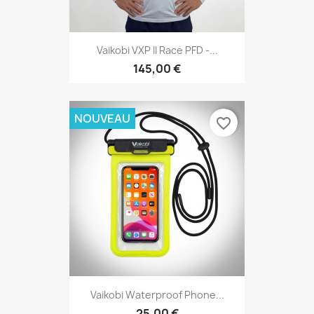
Vaikobi VXP II Race PFD -...
145,00 €
NOUVEAU
favorite_border
Vaikobi Waterproof Phone...
25,00 €