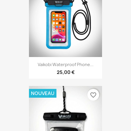
Vaikobi Waterproof Phone...
25,00 €
NOUVEAU
favorite_border