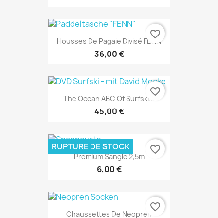
favorite_border
Housses De Pagaie Divisé FENN
36,00 €
favorite_border
The Ocean ABC Of Surfski...
45,00 €
RUPTURE DE STOCK
favorite_border
Premium Sangle 2,5m
6,00 €
favorite_border
Chaussettes De Neopren