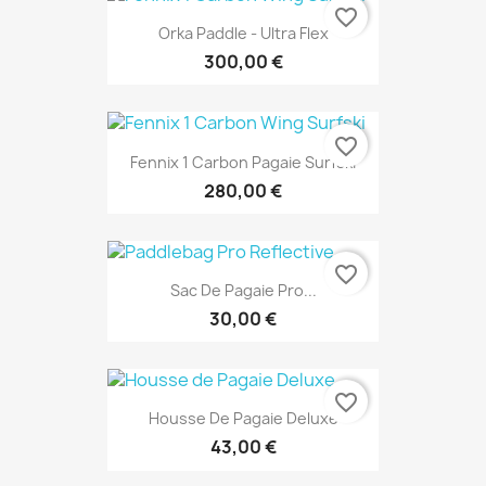
favorite_border
Orka Paddle - Ultra Flex
300,00 €
favorite_border
Fennix 1 Carbon Pagaie Surfski
280,00 €
favorite_border
Sac De Pagaie Pro...
30,00 €
favorite_border
Housse De Pagaie Deluxe
43,00 €