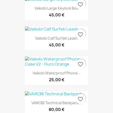
favorite_border
Vaikobi Large Keylock Box
45,00 €
favorite_border
Vaikobi Calf Surfski Leash
45,00 €
favorite_border
Vaikobi Waterproof Phone...
25,00 €
favorite_border
VAIKOBI Technical Backpack...
80,00 €