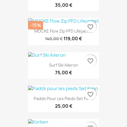
35,00 €
-15%
favorite_border
MOCKE Flow Zip PFD Lifejacket
119,00 €
140,00 €
favorite_border
Surf Ski Aileron
75,00 €
favorite_border
Padds Pour Les Pieds Set Fenn
25,00 €