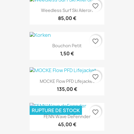
favorite_border
Weedless Surf Ski Aileron
85,00 €
favorite_border
Bouchon Petit
1,50 €
favorite_border
MOCKE Flow PFD Lifejacket
135,00 €
RUPTURE DE STOCK
favorite_border
FENN Wave DeFennder
45,00 €