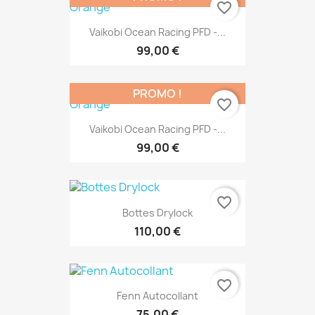
favorite_border
Vaikobi Ocean Racing PFD -...
99,00 €
PROMO !
favorite_border
Vaikobi Ocean Racing PFD -...
99,00 €
favorite_border
Bottes Drylock
110,00 €
favorite_border
Fenn Autocollant
75,00 €