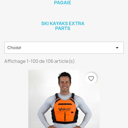
PAGAIE
SKI KAYAKS EXTRA
PARTS

Choisir
Affichage 1-100 de 106 article(s)
favorite_border