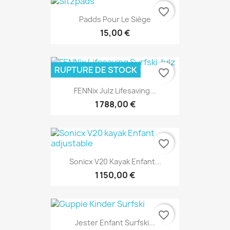
favorite_border
Padds Pour Le Siège
15,00 €
RUPTURE DE STOCK
favorite_border
FENNix Julz Lifesaving...
1 788,00 €
favorite_border
Sonicx V20 Kayak Enfant...
1 150,00 €
favorite_border
Jester Enfant Surfski...