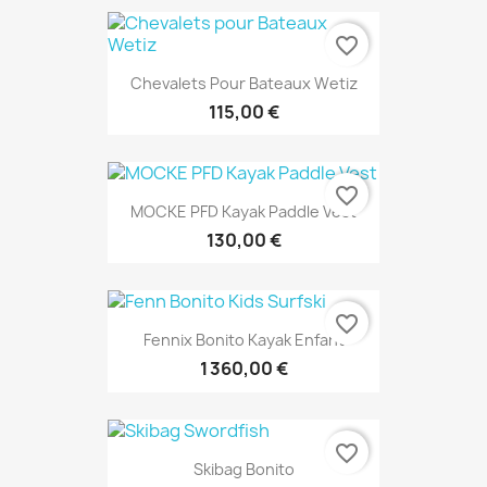
favorite_border
Chevalets Pour Bateaux Wetiz
115,00 €
favorite_border
MOCKE PFD Kayak Paddle Vest
130,00 €
favorite_border
Fennix Bonito Kayak Enfant
1 360,00 €
favorite_border
Skibag Bonito