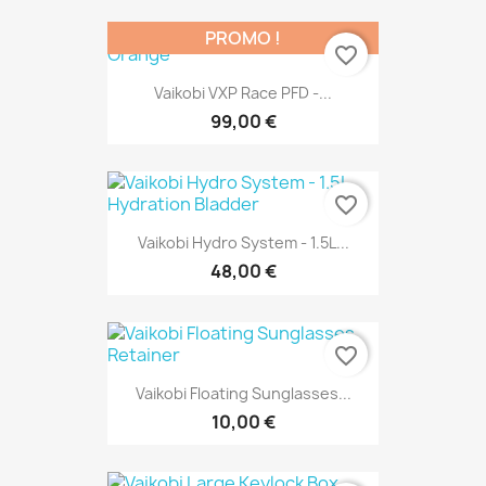
PROMO !
favorite_border
Vaikobi VXP Race PFD -...
99,00 €
favorite_border
Vaikobi Hydro System - 1.5L...
48,00 €
favorite_border
Vaikobi Floating Sunglasses...
10,00 €