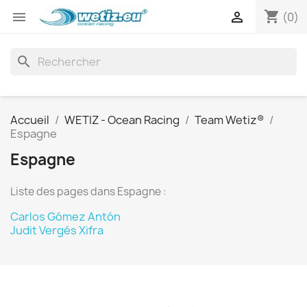
shopping_cart


(0)
search
Accueil
WETIZ - Ocean Racing
Team Wetiz®
Espagne
Espagne
Liste des pages dans Espagne :
Carlos Gómez Antón
Judit Vergés Xifra