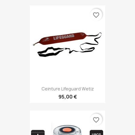
favorite_border
Ceinture Lifeguard Wetiz
95,00 €
favorite_border