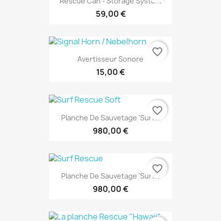
Rescue Can - Storage System
59,00 €
favorite_border
Avertisseur Sonore
15,00 €
favorite_border
Planche De Sauvetage 'Surf...
980,00 €
favorite_border
Planche De Sauvetage 'Surf...
980,00 €