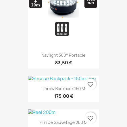
Navilight 360° Portable
83,50 €
favorite_border
Throw Backpack 150 M
175,00 €
favorite_border
Filin De Sauvetage 200 M