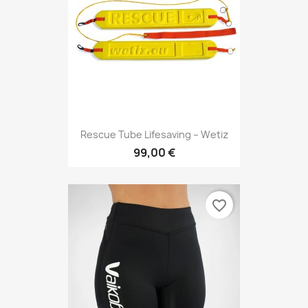
Rescue Tube Lifesaving – Wetiz
99,00 €
favorite_border