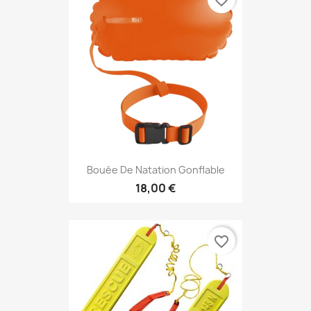
favorite_border
Bouée De Natation Gonflable
18,00 €
favorite_border