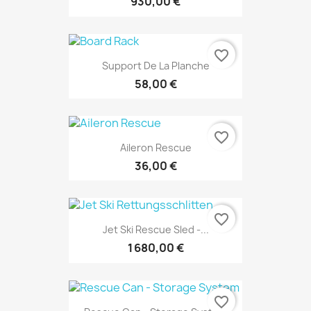
930,00 €
favorite_border
Support De La Planche
58,00 €
favorite_border
Aileron Rescue
36,00 €
favorite_border
Jet Ski Rescue Sled -...
1 680,00 €
favorite_border