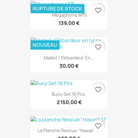
RUPTURE DE STOCK
favorite_border
Megaphone M75
139,00 €
NOUVEAU
favorite_border
Maillot / Débardeur En...
30,00 €
favorite_border
Buoy Set 16 Pcs.
2 150,00 €
favorite_border
La Planche Rescue "Hawaii" 11'