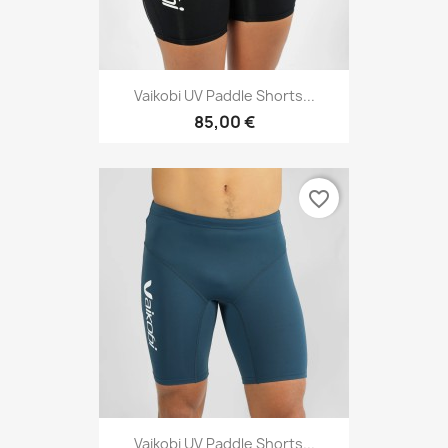
Vaikobi UV Paddle Shorts...
85,00 €
favorite_border
Vaikobi UV Paddle Shorts...