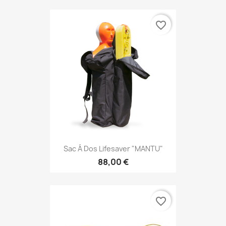
favorite_border
Sac Á Dos Lifesaver "MANTU"
88,00 €
favorite_border