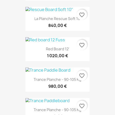
favorite_border
La Planche Rescue Soft 10'
840,00 €
favorite_border
Red Board 12'
1 020,00 €
favorite_border
Trance Planche - 90-105 Kg
980,00 €
favorite_border
Trance Planche - 90-105 Kg