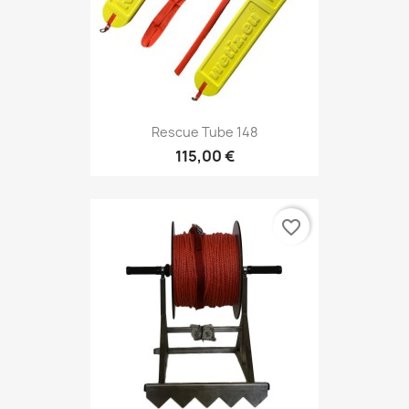
Rescue Tube 148
115,00 €
favorite_border