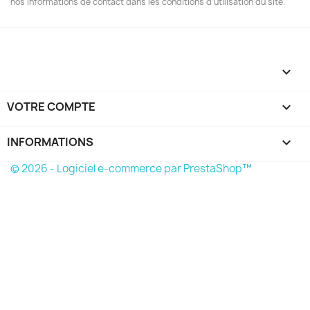
nos informations de contact dans les conditions d'utilisation du site.

VOTRE COMPTE

INFORMATIONS
keyboard_arrow_down
© 2026 - Logiciel e-commerce par PrestaShop™