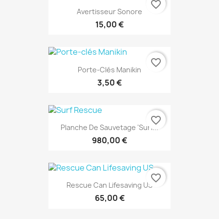
favorite_border
Avertisseur Sonore
15,00 €
favorite_border
Porte-Clés Manikin
3,50 €
favorite_border
Planche De Sauvetage 'Surf...
980,00 €
favorite_border
Rescue Can Lifesaving US
65,00 €