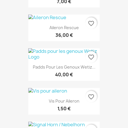
7,00 €
favorite_border
Aileron Rescue
36,00 €
favorite_border
Padds Pour Les Genoux Wetiz...
40,00 €
favorite_border
Vis Pour Aileron
1,50 €