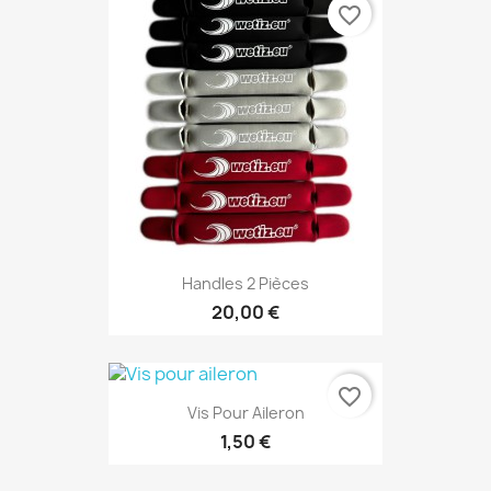
favorite_border
Handles 2 Pièces
20,00 €
favorite_border
Vis Pour Aileron
1,50 €