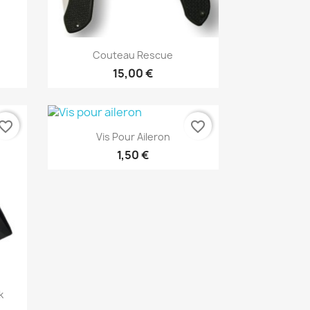
Aperçu rapide

Couteau Rescue
15,00 €
vorite_border
favorite_border
Aperçu rapide

Vis Pour Aileron
1,50 €
k