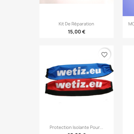
Aperçu rapide

Kit De Réparation
MO
15,00 €
favorite_border
Aperçu rapide

Protection Isolante Pour...