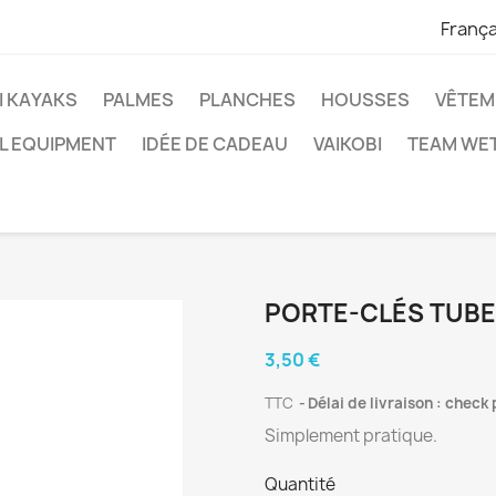
França
I KAYAKS
PALMES
PLANCHES
HOUSSES
VÊTEM
L EQUIPMENT
IDÉE DE CADEAU
VAIKOBI
TEAM WET
PORTE-CLÉS TUBE
3,50 €
TTC
Délai de livraison : check
Simplement pratique.
Quantité