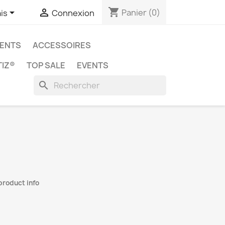
shopping_cart


Panier
(0)
is
Connexion
ENTS
ACCESSOIRES
IZ®
TOP SALE
EVENTS
search
 product info