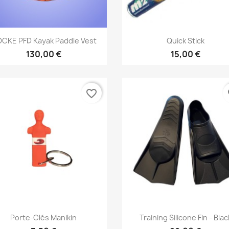
Aperçu rapide
Aperçu rapide


CKE PFD Kayak Paddle Vest
Quick Stick
130,00 €
15,00 €
favorite_border
fa
Aperçu rapide
Aperçu rapide


Porte-Clés Manikin
Training Silicone Fin - Blac