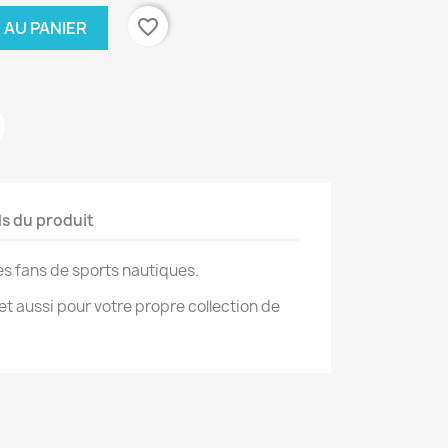
favorite_border
 AU PANIER
ls du produit
es fans de sports nautiques.
et aussi pour votre propre collection de