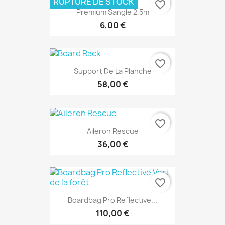
RUPTURE DE STOCK
favorite_border
Premium Sangle 2,5m
6,00 €
favorite_border
Support De La Planche
58,00 €
favorite_border
Aileron Rescue
36,00 €
favorite_border
Boardbag Pro Reflective...
110,00 €