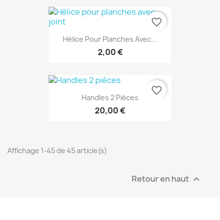
favorite_border
Hélice Pour Planches Avec...
2,00 €
favorite_border
Handles 2 Pièces
20,00 €
Affichage 1-45 de 45 article(s)
Retour en haut
