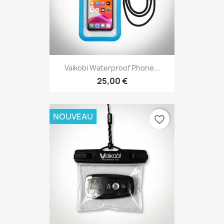
Vaikobi Waterproof Phone...
25,00 €
NOUVEAU
favorite_border