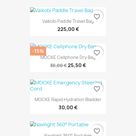
favorite_border
Vaikobi Paddle Travel Bag
225,00 €
-15%
favorite_border
MOCKE Cellphone Dry Bag
25,50 €
30,00 €
favorite_border
MOCKE Rapid Hydration Bladder
30,00 €
favorite_border
Navilight 360° Portable