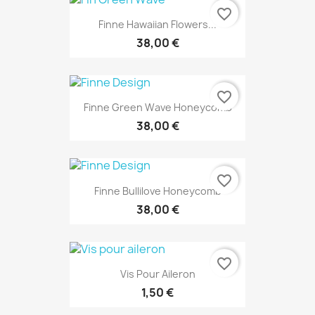
favorite_border
Finne Hawaiian Flowers...
38,00 €
favorite_border
Finne Green Wave Honeycomb
38,00 €
favorite_border
Finne Bullilove Honeycomb
38,00 €
favorite_border
Vis Pour Aileron
1,50 €