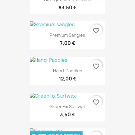
83,50 €
favorite_border
Premium Sangles
7,00 €
favorite_border
Hand-Paddles
12,00 €
favorite_border
GreenFix Surfwax
3,50 €