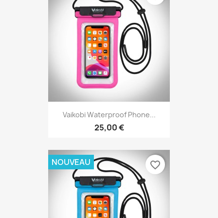
Vaikobi Waterproof Phone...
25,00 €
NOUVEAU
favorite_border