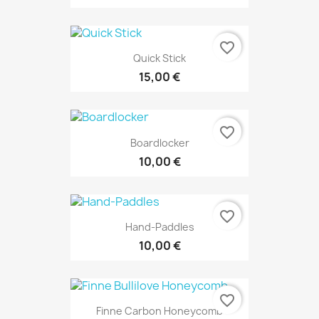
favorite_border
Quick Stick
15,00 €
favorite_border
Boardlocker
10,00 €
favorite_border
Hand-Paddles
10,00 €
favorite_border
Finne Carbon Honeycomb