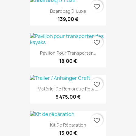
favorite_border
Boardbag D-Luxe
139,00 €
favorite_border
Pavillon Pour Transporter...
18,00 €
favorite_border
Matériel De Remorque Pour...
5 475,00 €
favorite_border
Kit De Réparation
15,00 €