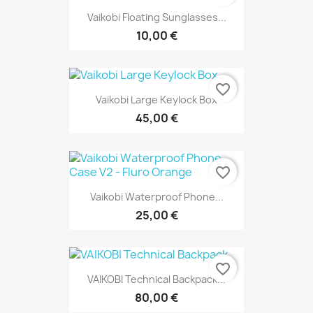
Vaikobi Floating Sunglasses...
10,00 €
favorite_border
Vaikobi Large Keylock Box
45,00 €
favorite_border
Vaikobi Waterproof Phone...
25,00 €
favorite_border
VAIKOBI Technical Backpack...
80,00 €