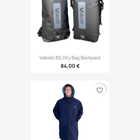
Vaikobi 30L Dry Bag Backpack
84,00 €
favorite_border