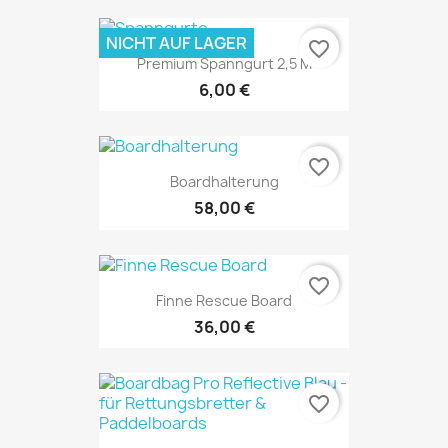
NICHT AUF LAGER
favorite_border
Premium Spanngurt 2,5 M
6,00 €
favorite_border
Boardhalterung
58,00 €
favorite_border
Finne Rescue Board
36,00 €
favorite_border