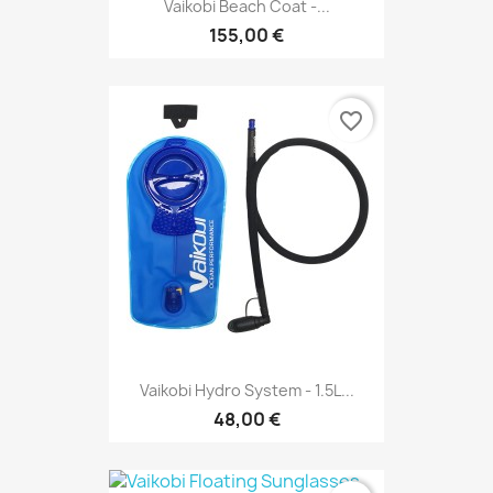
Vaikobi Beach Coat -...
155,00 €
favorite_border
Vaikobi Hydro System - 1.5L...
48,00 €