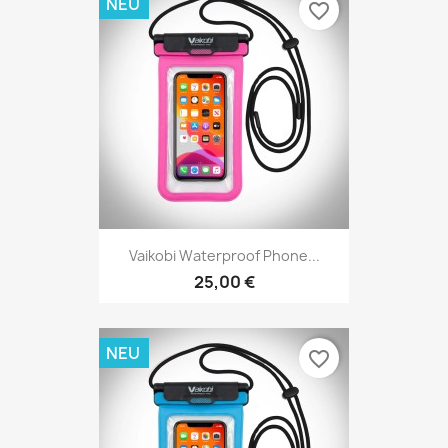
NEU
favorite_border
Vaikobi Waterproof Phone...
25,00 €
NEU
favorite_border