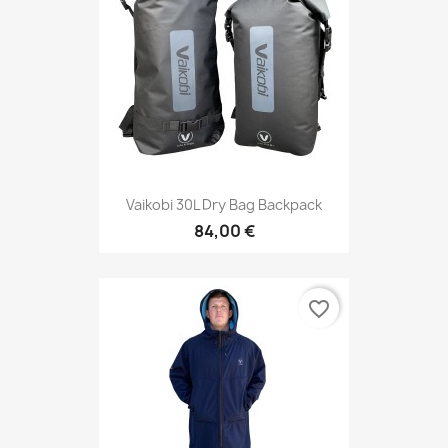
Vaikobi 30L Dry Bag Backpack
84,00 €
favorite_border