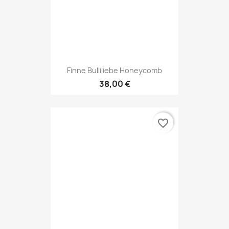
Handgriffe 2 Stück
20,00 €
1 - 45 von 45 Artikel(n)
Zum Seitenanfang

Erhalten Sie unsere Neuigkeiten und
Sonderangebote
Sie können Ihr Einverständnis jederzeit widerrufen. Unsere