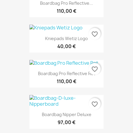
Boardbag Pro Reflective...
110,00 €
favorite_border
Kniepads Wetiz Logo
40,00 €
favorite_border
Boardbag Pro Reflective Rot
110,00 €
favorite_border
Boardbag Nipper Deluxe
97,00 €