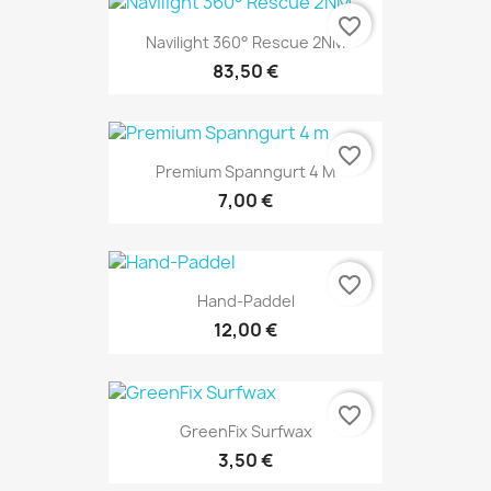
favorite_border
Navilight 360° Rescue 2NM
83,50 €
favorite_border
Premium Spanngurt 4 M
7,00 €
favorite_border
Hand-Paddel
12,00 €
favorite_border
GreenFix Surfwax
3,50 €