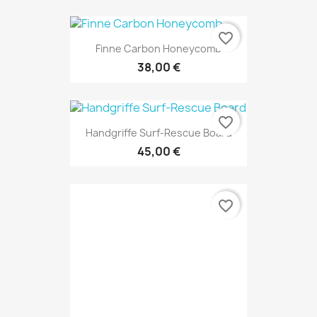
favorite_border
Finne Carbon Honeycomb
38,00 €
favorite_border
Handgriffe Surf-Rescue Board
45,00 €
favorite_border
Finne Nipper Board -...
10,00 €
favorite_border
Finne Blood Honeycomb