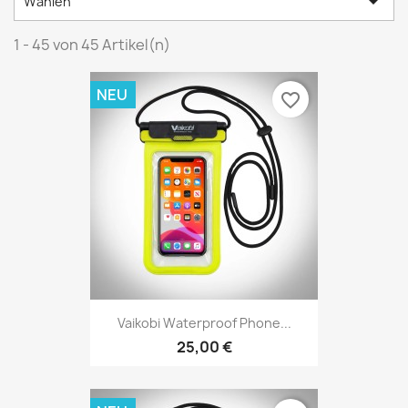

Wählen
1 - 45 von 45 Artikel(n)
NEU
favorite_border
Vaikobi Waterproof Phone...
25,00 €