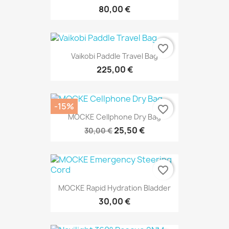
80,00 €
favorite_border
Vaikobi Paddle Travel Bag
225,00 €
-15%
favorite_border
MOCKE Cellphone Dry Bag
25,50 €
30,00 €
favorite_border
MOCKE Rapid Hydration Bladder
30,00 €