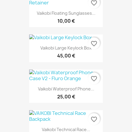
favorite_border
Vaikobi Floating Sunglasses...
10,00 €
favorite_border
Vaikobi Large Keylock Box
45,00 €
favorite_border
Vaikobi Waterproof Phone...
25,00 €
favorite_border
Vaikobi Technical Race...