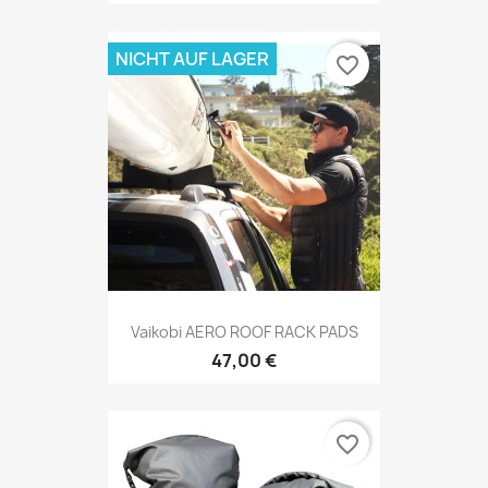
NICHT AUF LAGER
favorite_border
Vaikobi AERO ROOF RACK PADS
47,00 €
favorite_border