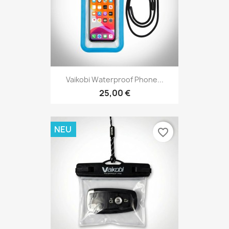
Vaikobi Waterproof Phone...
25,00 €
NEU
favorite_border