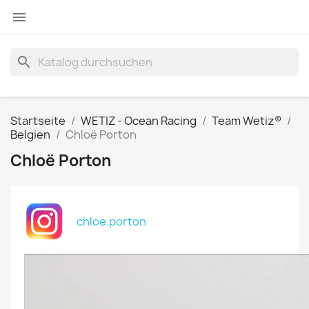

search
Startseite
WETIZ - Ocean Racing
Team Wetiz®
Belgien
Chloë Porton
Chloë Porton
chloe.porton