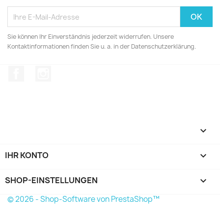
Sie können Ihr Einverständnis jederzeit widerrufen. Unsere
Kontaktinformationen finden Sie u. a. in der Datenschutzerklärung.
Facebook
Instagram

IHR KONTO

SHOP-EINSTELLUNGEN
keyboard_arrow_down
© 2026 - Shop-Software von PrestaShop™