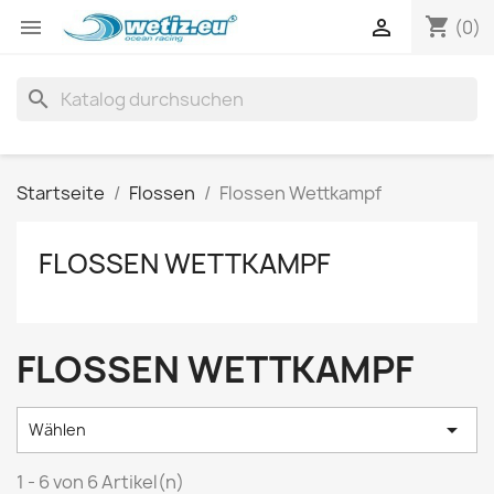
shopping_cart


(0)
search
Startseite
Flossen
Flossen Wettkampf
FLOSSEN WETTKAMPF
FLOSSEN WETTKAMPF

Wählen
1 - 6 von 6 Artikel(n)