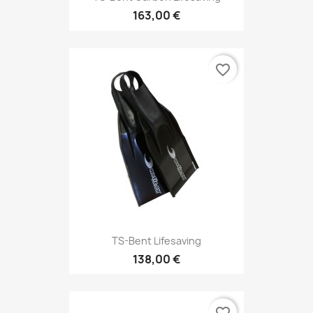
163,00 €
favorite_border
TS-Bent Lifesaving
138,00 €