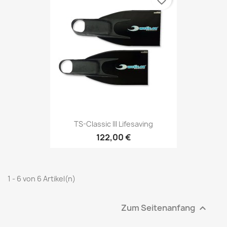
favorite_border
TS-Classic III Lifesaving
122,00 €
1 - 6 von 6 Artikel(n)
Zum Seitenanfang
