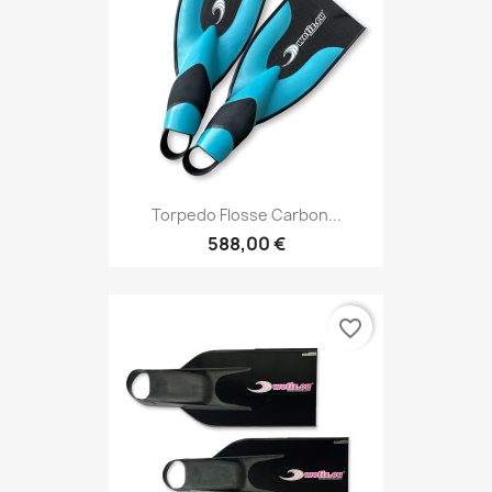
Torpedo Flosse Carbon...
588,00 €
favorite_border