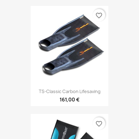
favorite_border
TS-Classic Carbon Lifesaving
161,00 €
favorite_border