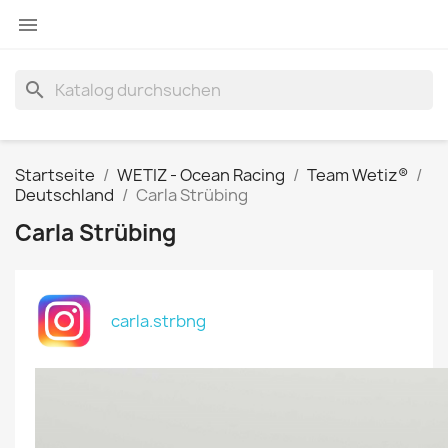

search
Startseite
WETIZ - Ocean Racing
Team Wetiz®
Deutschland
Carla Strübing
Carla Strübing
carla.strbng