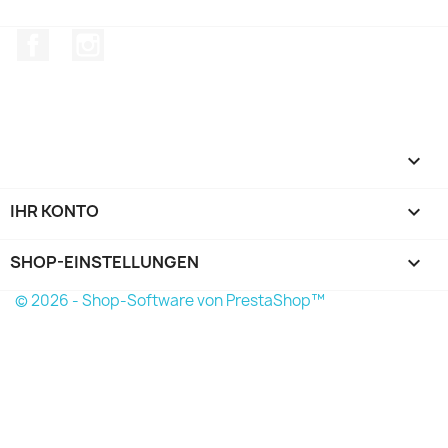
Facebook
Instagram

IHR KONTO

SHOP-EINSTELLUNGEN
keyboard_arrow_down
© 2026 - Shop-Software von PrestaShop™