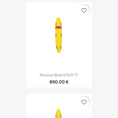
favorite_border
Rescue Board Soft 11'
890,00 €
favorite_border