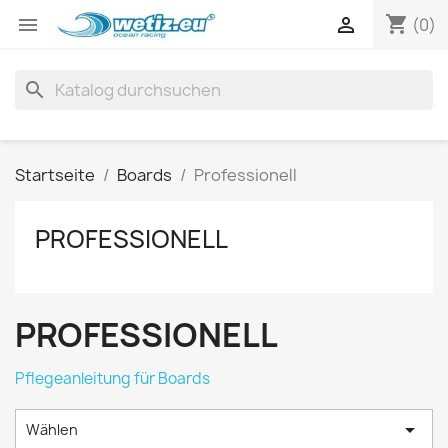
shopping_cart


(0)
search
Startseite
Boards
Professionell
PROFESSIONELL
PROFESSIONELL
Pflegeanleitung für Boards

Wählen