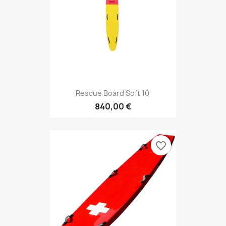
Rescue Board Soft 10'
840,00 €
favorite_border