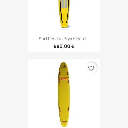
Surf Rescue Board Hard...
980,00 €
favorite_border