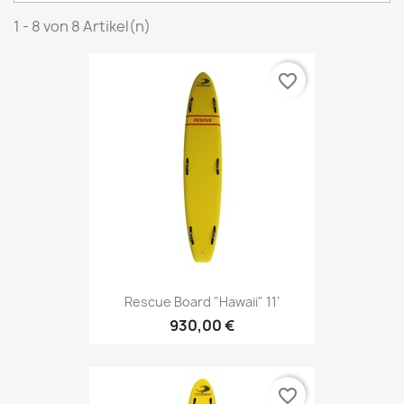
1 - 8 von 8 Artikel(n)
favorite_border
Rescue Board "Hawaii" 11'
930,00 €
favorite_border