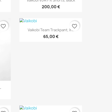
K
Vaikobi VDRY-X Shorts, Black
200,00 €
favorite_border
favorite_border
Vorschau

Vaikobi Team Trackpant, Ink
65,00 €
L