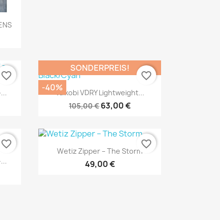
MENS
SONDERPREIS!
favorite_border
favorite_border
-40%
Vorschau

...
Vaikobi VDRY Lightweight...
63,00 €
105,00 €
favorite_border
favorite_border
Vorschau

Wetiz Zipper – The Storm
...
49,00 €