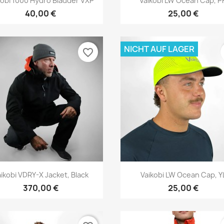
kobi 1000 Hydro Bladder VXP
Vaikobi LW Ocean Cap, P
40,00 €
25,00 €
NICHT AUF LAGER
favorite_border
Vorschau
Vorschau


ikobi VDRY-X Jacket, Black
Vaikobi LW Ocean Cap, Y
370,00 €
25,00 €