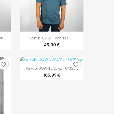
Vorschau

n...
Vaikobi UV SS Tech Tee -...
45,00 €
favorite_border
favorite_border
Vorschau

Vaikobi DOWN JACKET UNISEX
163,95 €