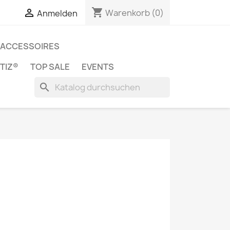
shopping_cart


Warenkorb
(0)
Anmelden
ACCESSOIRES
TIZ®
TOP SALE
EVENTS
search