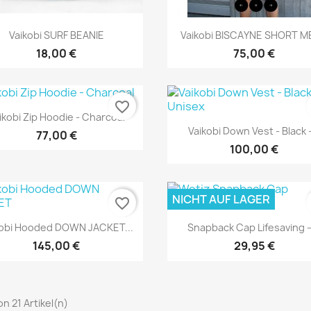
Vorschau
Vorschau


Vaikobi SURF BEANIE
Vaikobi BISCAYNE SHORT 
18,00 €
75,00 €
favorite_border
Vorschau

ikobi Zip Hoodie - Charcoal
Vorschau

Vaikobi Down Vest - Black -
77,00 €
100,00 €
NICHT AUF LAGER
favorite_border
Vorschau
Vorschau


kobi Hooded DOWN JACKET...
Snapback Cap Lifesaving –
145,00 €
29,95 €
von 21 Artikel(n)