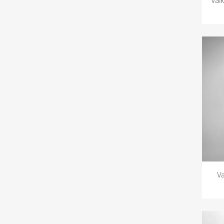
Vai
Va