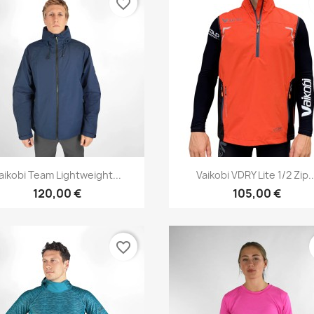
favorite_border
Vorschau
Vorschau


aikobi Team Lightweight...
Vaikobi VDRY Lite 1/2 Zip..
120,00 €
105,00 €
favorite_border