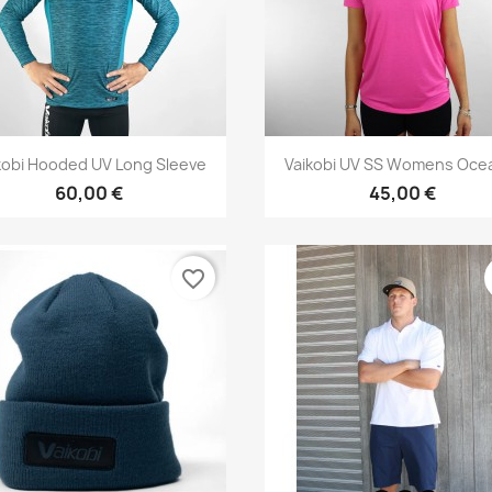
Vorschau
Vorschau


kobi Hooded UV Long Sleeve
Vaikobi UV SS Womens Ocea
60,00 €
45,00 €
favorite_border