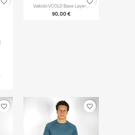
favorite_border
favorite_border
Vorschau

Vaikobi VCOLD Base Layer...
90,00 €
.
favorite_border
favorite_border