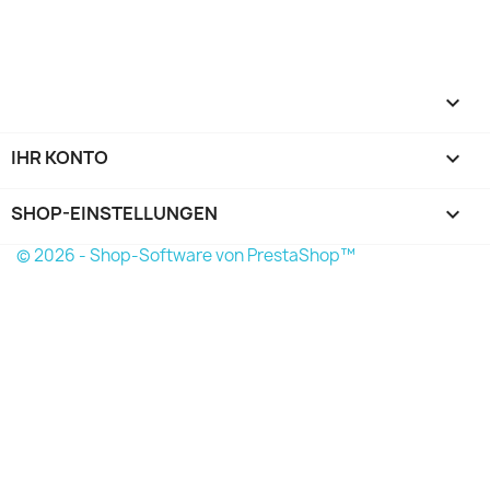

IHR KONTO

SHOP-EINSTELLUNGEN
keyboard_arrow_down
© 2026 - Shop-Software von PrestaShop™