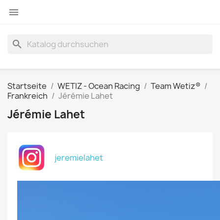

search
Startseite
WETIZ - Ocean Racing
Team Wetiz®
Frankreich
Jérémie Lahet
Jérémie Lahet
jeremielahet