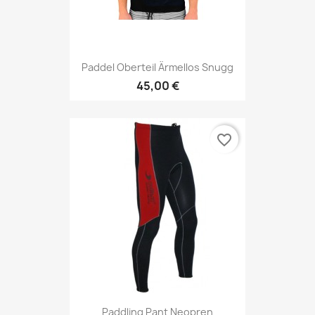
Paddel Oberteil Ärmellos Snugg
45,00 €
favorite_border
Paddling Pant Neopren