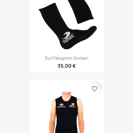
Surf Neopren Socken
35,00 €
favorite_border