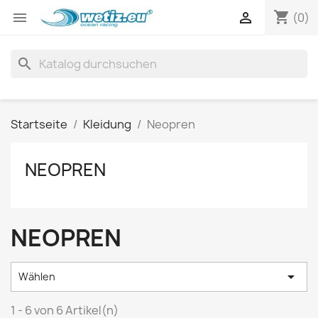
shopping_cart


(0)
search
Startseite
Kleidung
Neopren
NEOPREN
NEOPREN

Wählen
1 - 6 von 6 Artikel(n)