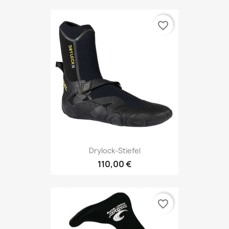
favorite_border
Drylock-Stiefel
110,00 €
favorite_border