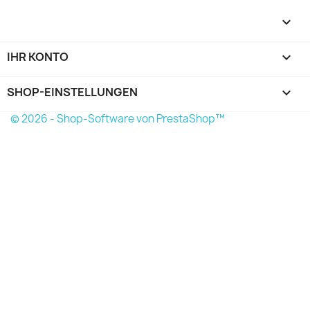

IHR KONTO

SHOP-EINSTELLUNGEN
keyboard_arrow_down
© 2026 - Shop-Software von PrestaShop™