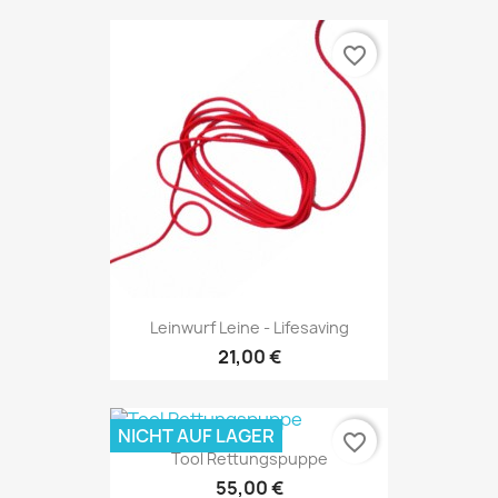
favorite_border
Leinwurf Leine - Lifesaving
21,00 €
NICHT AUF LAGER
favorite_border
Tool Rettungspuppe
55,00 €