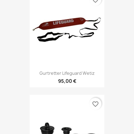
favorite_border
Gurtretter Lifeguard Wetiz
95,00 €
favorite_border