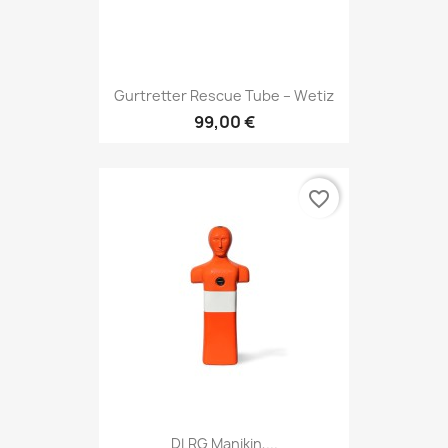
Gurtretter Rescue Tube – Wetiz
99,00 €
favorite_border
DLRG Manikin,...