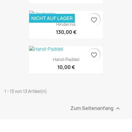
NICHT AUF LAGER
favorite_border
Hindernis
130,00 €
favorite_border
Hand-Paddel
10,00 €
1 - 13 von 13 Artikel(n)
Zum Seitenanfang
