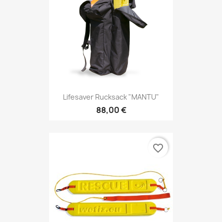
Lifesaver Rucksack "MANTU"
88,00 €
favorite_border