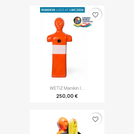
favorite_border
WETiZ Manikin |...
250,00 €
favorite_border