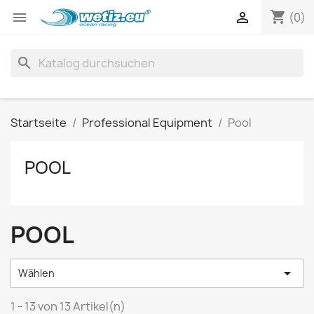
shopping_cart


(0)
search
Startseite
Professional Equipment
Pool
POOL
POOL

Wählen
1 - 13 von 13 Artikel(n)