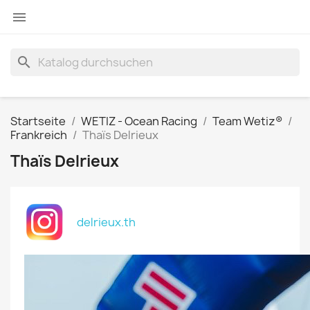

search
Startseite
WETIZ - Ocean Racing
Team Wetiz®
Frankreich
Thaïs Delrieux
Thaïs Delrieux
delrieux.th