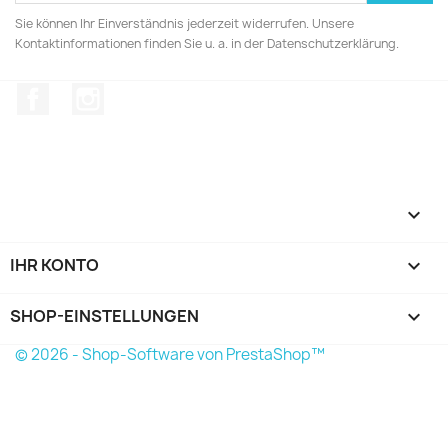
Sie können Ihr Einverständnis jederzeit widerrufen. Unsere
Kontaktinformationen finden Sie u. a. in der Datenschutzerklärung.
Facebook
Instagram

IHR KONTO

SHOP-EINSTELLUNGEN
keyboard_arrow_down
© 2026 - Shop-Software von PrestaShop™