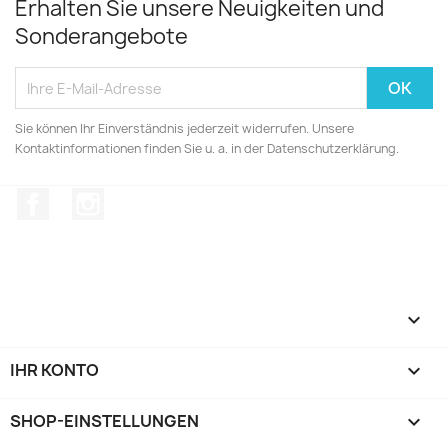
Erhalten Sie unsere Neuigkeiten und
Sonderangebote
Sie können Ihr Einverständnis jederzeit widerrufen. Unsere
Kontaktinformationen finden Sie u. a. in der Datenschutzerklärung.
Facebook
Instagram

IHR KONTO

SHOP-EINSTELLUNGEN
keyboard_arrow_down