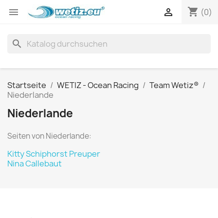
shopping_cart


(0)
search
Startseite
WETIZ - Ocean Racing
Team Wetiz®
Niederlande
Niederlande
Seiten von Niederlande:
Kitty Schiphorst Preuper
Nina Callebaut