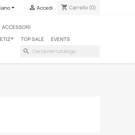
shopping_cart


Carrello
(0)
liano
Accedi
ACCESSORI
ETIZ®
TOP SALE
EVENTS
search