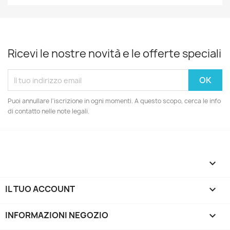
Ricevi le nostre novità e le offerte speciali
Puoi annullare l'iscrizione in ogni momenti. A questo scopo, cerca le info
di contatto nelle note legali.

IL TUO ACCOUNT

INFORMAZIONI NEGOZIO
keyboard_arrow_down