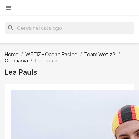

search
Home
WETIZ - Ocean Racing
Team Wetiz®
Germania
Lea Pauls
Lea Pauls