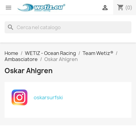
shopping_cart


(0)
search
Home
WETIZ - Ocean Racing
Team Wetiz®
Ambasciatore
Oskar Ahlgren
Oskar Ahlgren
oskarsurfski