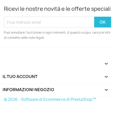
Ricevi le nostre novità e le offerte speciali
Puoi annullare l'iscrizione in ogni momenti. A questo scopo, cerca le info
di contatto nelle note legali.

IL TUO ACCOUNT

INFORMAZIONI NEGOZIO
keyboard_arrow_down
© 2026 - Software di Ecommerce di PrestaShop™