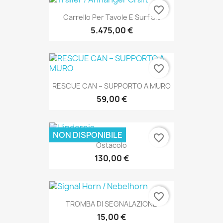
favorite_border
Carrello Per Tavole E Surf Ski
5.475,00 €
favorite_border
RESCUE CAN – SUPPORTO A MURO
59,00 €
NON DISPONIBILE
favorite_border
Ostacolo
130,00 €
favorite_border
TROMBA DI SEGNALAZIONE
15,00 €