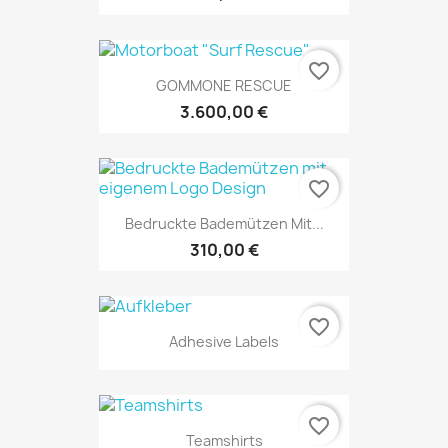
favorite_border
GOMMONE RESCUE
3.600,00 €
favorite_border
Bedruckte Bademützen Mit...
310,00 €
favorite_border
Adhesive Labels
SOLO ONLINE
favorite_border
Teamshirts