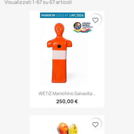
Visualizzati 1-67 su 67 articoli
favorite_border
WETiZ Manichino Salvavita...
250,00 €
favorite_border