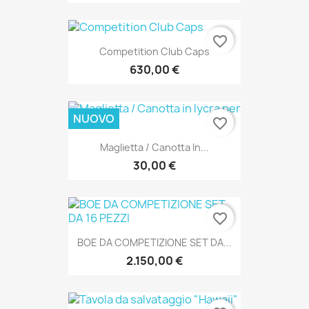
favorite_border
Competition Club Caps
630,00 €
NUOVO
favorite_border
Maglietta / Canotta In...
30,00 €
favorite_border
BOE DA COMPETIZIONE SET DA...
2.150,00 €