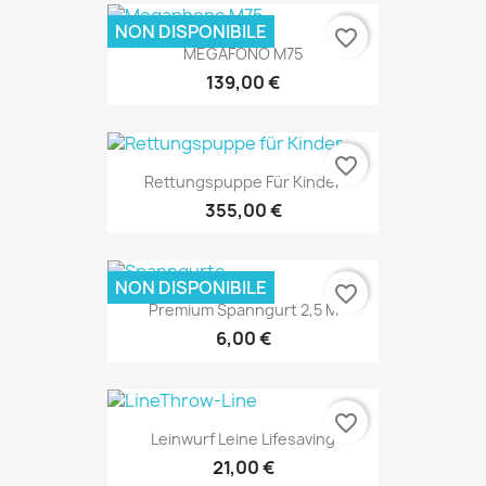
NON DISPONIBILE
favorite_border
MEGAFONO M75
139,00 €
favorite_border
Rettungspuppe Für Kinder
355,00 €
NON DISPONIBILE
favorite_border
Premium Spanngurt 2,5 M
6,00 €
favorite_border
Leinwurf Leine Lifesaving
21,00 €