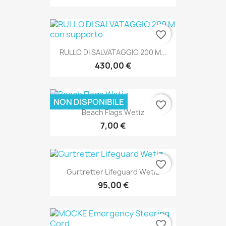
favorite_border
RULLO DI SALVATAGGIO 200 M...
430,00 €
NON DISPONIBILE
favorite_border
Beach Flags Wetiz
7,00 €
favorite_border
Gurtretter Lifeguard Wetiz
95,00 €
favorite_border