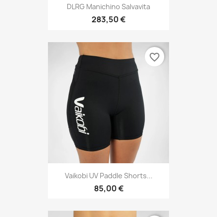
DLRG Manichino Salvavita
283,50 €
favorite_border
Vaikobi UV Paddle Shorts...
85,00 €