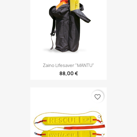
Zaino Lifesaver "MANTU"
88,00 €
favorite_border