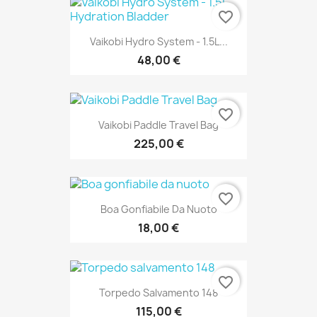
favorite_border
Vaikobi Hydro System - 1.5L...
48,00 €
favorite_border
Vaikobi Paddle Travel Bag
225,00 €
favorite_border
Boa Gonfiabile Da Nuoto
18,00 €
favorite_border
Torpedo Salvamento 148
115,00 €