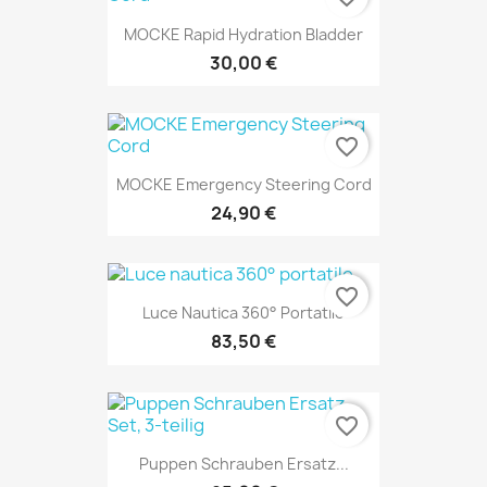
MOCKE Rapid Hydration Bladder
30,00 €
favorite_border
MOCKE Emergency Steering Cord
24,90 €
favorite_border
Luce Nautica 360° Portatile
83,50 €
favorite_border
Puppen Schrauben Ersatz...