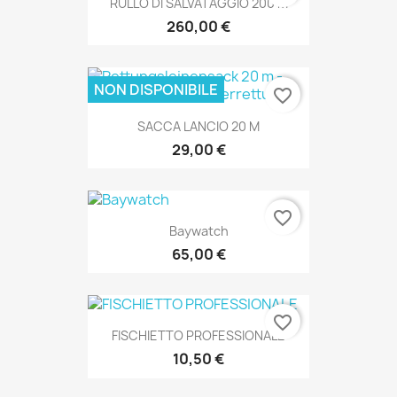
RULLO DI SALVATAGGIO 200 M
260,00 €
NON DISPONIBILE
favorite_border
SACCA LANCIO 20 M
29,00 €
favorite_border
Baywatch
65,00 €
favorite_border
FISCHIETTO PROFESSIONALE
10,50 €