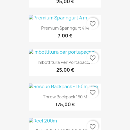
25,00 €
favorite_border
Premium Spanngurt 4 M
7,00 €
favorite_border
Imbottitura Per Portapacchi
25,00 €
favorite_border
Throw Backpack 150 M
175,00 €
favorite_border