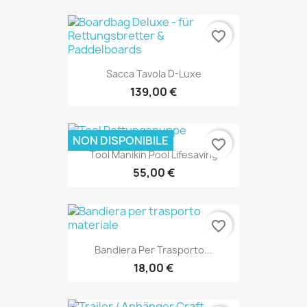
favorite_border
Sacca Tavola D-Luxe
139,00 €
NON DISPONIBILE
favorite_border
Tool Manikin Pool Lifesaving
55,00 €
favorite_border
Bandiera Per Trasporto...
18,00 €