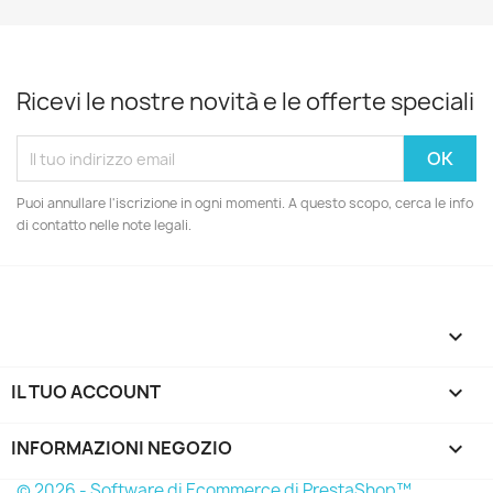
Ricevi le nostre novità e le offerte speciali
Puoi annullare l'iscrizione in ogni momenti. A questo scopo, cerca le info
di contatto nelle note legali.

IL TUO ACCOUNT

INFORMAZIONI NEGOZIO
keyboard_arrow_down
© 2026 - Software di Ecommerce di PrestaShop™