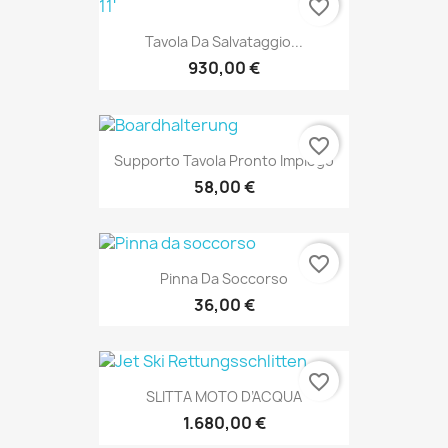
favorite_border
Tavola Da Salvataggio...
930,00 €
favorite_border
Supporto Tavola Pronto Impiego
58,00 €
favorite_border
Pinna Da Soccorso
36,00 €
favorite_border
SLITTA MOTO D’ACQUA
1.680,00 €