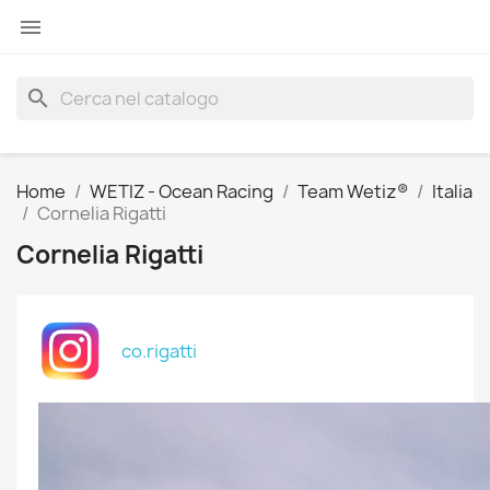

search
Home
WETIZ - Ocean Racing
Team Wetiz®
Italia
Cornelia Rigatti
Cornelia Rigatti
co.rigatti