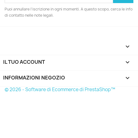
Puoi annullare l'iscrizione in ogni momenti. A questo scopo, cerca le info
di contatto nelle note legali.

IL TUO ACCOUNT

INFORMAZIONI NEGOZIO
keyboard_arrow_down
© 2026 - Software di Ecommerce di PrestaShop™