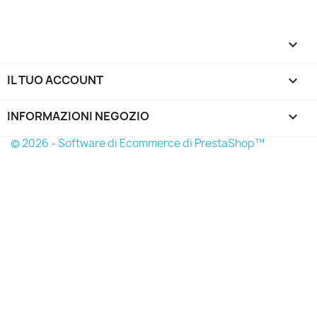

IL TUO ACCOUNT

INFORMAZIONI NEGOZIO
keyboard_arrow_down
© 2026 - Software di Ecommerce di PrestaShop™