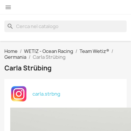

search
Home
WETIZ - Ocean Racing
Team Wetiz®
Germania
Carla Strübing
Carla Strübing
carla.strbng