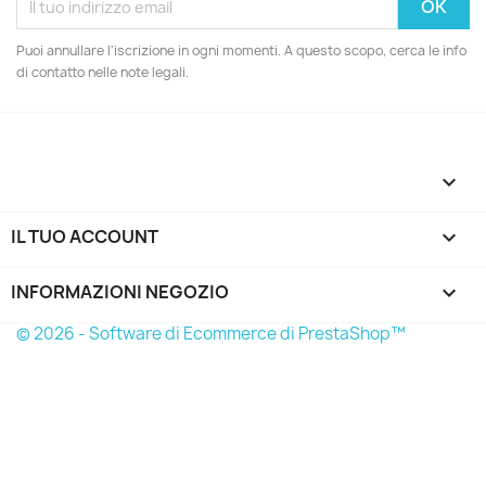
Puoi annullare l'iscrizione in ogni momenti. A questo scopo, cerca le info
di contatto nelle note legali.

IL TUO ACCOUNT

INFORMAZIONI NEGOZIO
keyboard_arrow_down
© 2026 - Software di Ecommerce di PrestaShop™