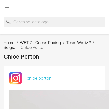

search
Home
WETIZ - Ocean Racing
Team Wetiz®
Belgio
Chloë Porton
Chloë Porton
chloe.porton