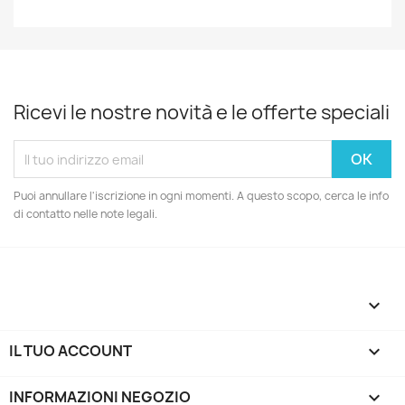
Ricevi le nostre novità e le offerte speciali
Puoi annullare l'iscrizione in ogni momenti. A questo scopo, cerca le info
di contatto nelle note legali.

IL TUO ACCOUNT

INFORMAZIONI NEGOZIO
keyboard_arrow_down