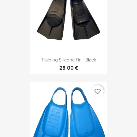
Training Silicone Fin - Black
28,00 €
favorite_border