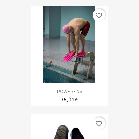
favorite_border
POWERFINS
75,01 €
favorite_border