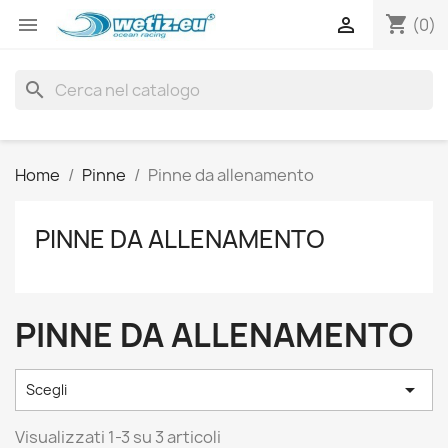
shopping_cart


(0)
search
Home
Pinne
Pinne da allenamento
PINNE DA ALLENAMENTO
PINNE DA ALLENAMENTO

Scegli
Visualizzati 1-3 su 3 articoli