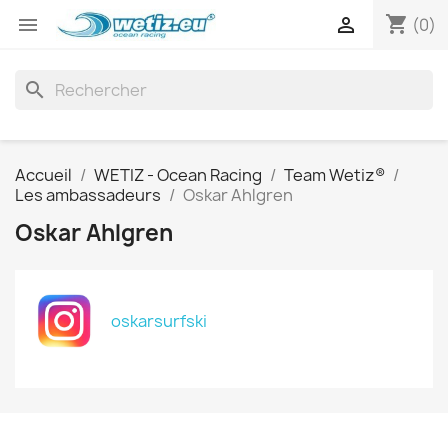
shopping_cart


(0)
search
Accueil
WETIZ - Ocean Racing
Team Wetiz®
Les ambassadeurs
Oskar Ahlgren
Oskar Ahlgren
oskarsurfski