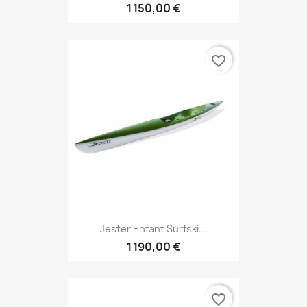
1 150,00 €
favorite_border
Jester Enfant Surfski...
1 190,00 €
favorite_border