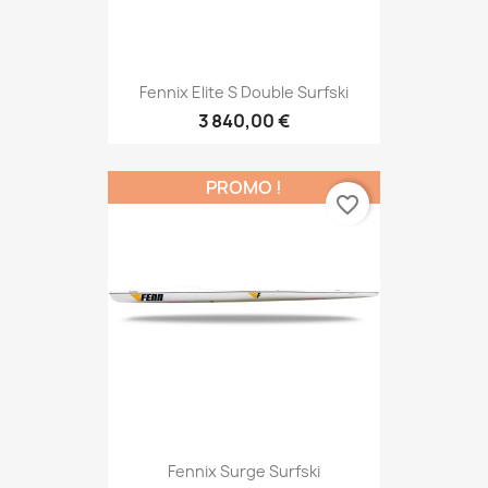
Fennix Elite S Double Surfski
3 840,00 €
PROMO !
favorite_border
Fennix Surge Surfski