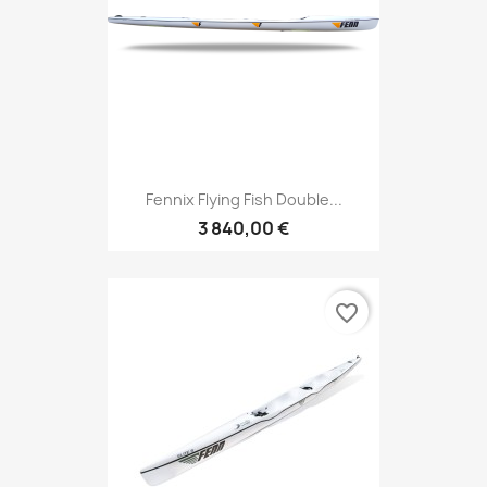
Fennix Flying Fish Double...
3 840,00 €
favorite_border