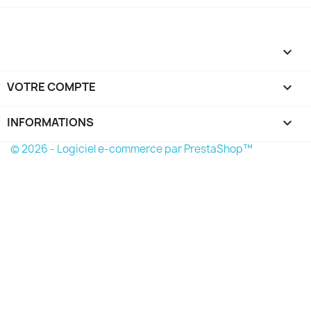

VOTRE COMPTE

INFORMATIONS
keyboard_arrow_down
© 2026 - Logiciel e-commerce par PrestaShop™