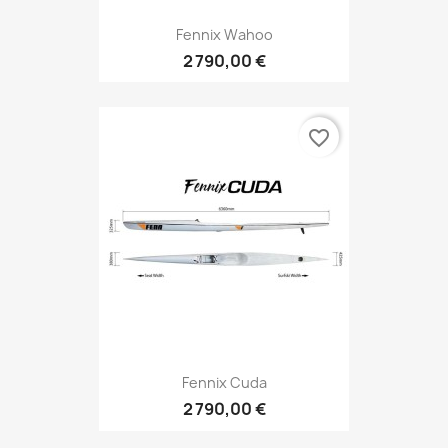
Fennix Wahoo
2 790,00 €
favorite_border
Fennix Cuda
2 790,00 €