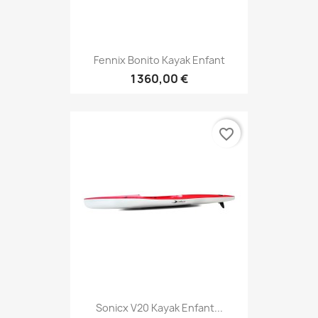
Fennix Bonito Kayak Enfant
1 360,00 €
favorite_border
Sonicx V20 Kayak Enfant...