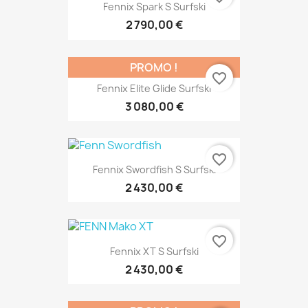
Fennix Spark S Surfski
2 790,00 €
PROMO !
favorite_border
Fennix Elite Glide Surfski
3 080,00 €
favorite_border
Fennix Swordfish S Surfski
2 430,00 €
favorite_border
Fennix XT S Surfski
2 430,00 €