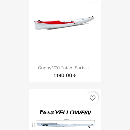
Guppy V20 Enfant Surfski...
1 190,00 €
favorite_border