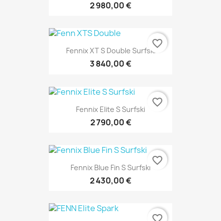
2 980,00 €
favorite_border
Fennix XT S Double Surfski
3 840,00 €
favorite_border
Fennix Elite S Surfski
2 790,00 €
favorite_border
Fennix Blue Fin S Surfski
2 430,00 €
favorite_border