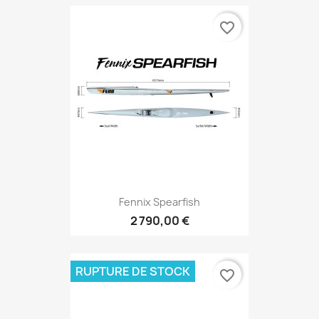
favorite_border
Fennix Spearfish
2 790,00 €
RUPTURE DE STOCK
favorite_border