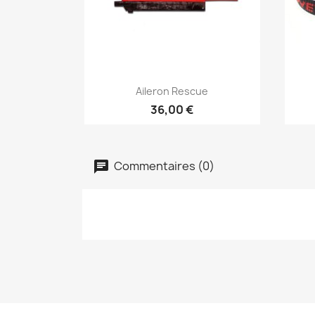
Aperçu rapide

Aileron Rescue
36,00 €
Commentaires (0)