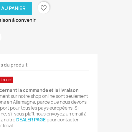
favorite_border
 AU PANIER
raison à convenir
ls du produit
ileron!
ernant la commande et la livraison
nt sur notre shop online sont seulement
sons en Allemagne, parce que nous devons
nsport pour tous les pays européens. Si
ne, s’il vous plaît nous envoyez un email à
ez notre
DEALER PAGE
pour contacter
 local.