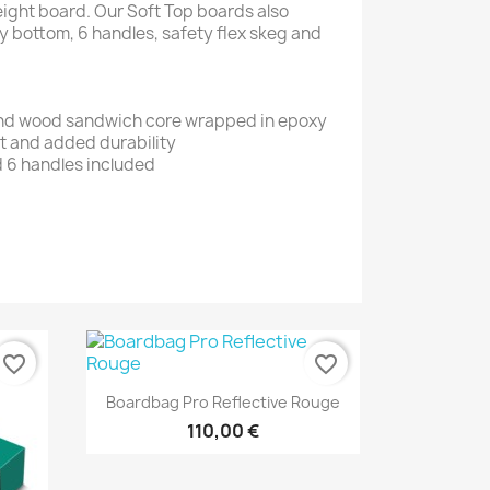
weight board. Our Soft Top boards also
y bottom, 6 handles, safety flex skeg and
 wood sandwich core wrapped in epoxy
 and added durability
 6 handles included
favorite_border
favorite_border
Aperçu rapide

Boardbag Pro Reflective Rouge
110,00 €