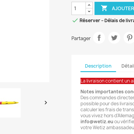

AJOUTER

Réserver – Délais de liv
Partager
Description
Détai
La livraison contient un a
Notes importantes conc
Des commandes directeme

possible pour des livrai
calculer les frais de tra
vous vivez hors d’Allemag
info@wetiz.eu
ou vérifi
votre Wetiz ambassadeur