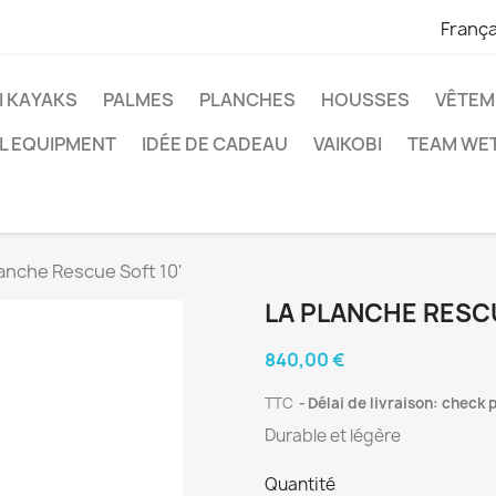
França
I KAYAKS
PALMES
PLANCHES
HOUSSES
VÊTEM
L EQUIPMENT
IDÉE DE CADEAU
VAIKOBI
TEAM WET
lanche Rescue Soft 10'
LA PLANCHE RESCU
840,00 €
TTC
Délai de livraison: check 
Durable et légère
Quantité