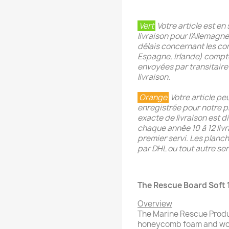
Vert
V
otre article est e
livraison pour l'Allemagn
délais concernant les co
Espagne, Irlande) compte
envoyées par transitaire 
livraison.
Orange
Votre article p
enregistrée pour notre p
exacte de livraison est 
chaque année 10 à 12 livr
premier servi. Les planc
par DHL ou tout autre ser
The Rescue Board Soft 
Overview
The Marine Rescue Produ
honeycomb foam and wo