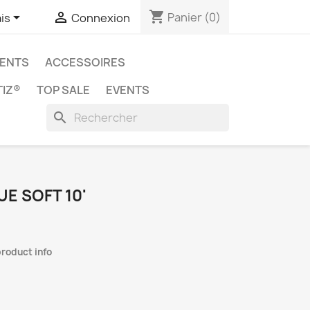
shopping_cart


Panier
(0)
is
Connexion
ENTS
ACCESSOIRES
IZ®
TOP SALE
EVENTS
search
E SOFT 10'
product info