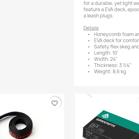
for a durable, yet light 
feature a EVA deck, epox
a leash plugs.
Details
• Honeycomb foam and
• EVA deck for comfort
• Safety flex skeg and
• Length: 10'
• Width: 24"
• Thickness: 3 1/4"
• Weight: 8,6 kg
favorite_border