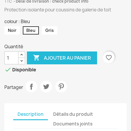
TTC
Délai de livraison : check product info
Protection isolante pour coussins de galerie de toit
colour : Bleu
Noir
Bleu
Gris
Quantité

favorite_border
AJOUTER AU PANIER

Disponible
Partager
Description
Détails du produit
Documents joints