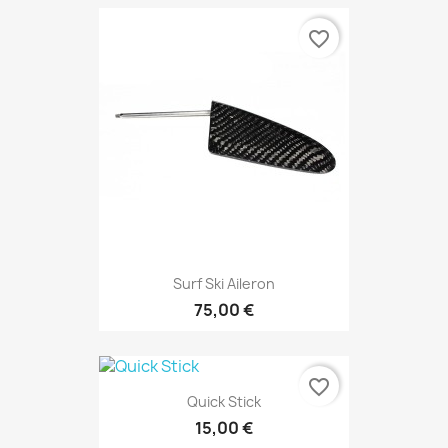
favorite_border
Surf Ski Aileron
75,00 €
favorite_border
Quick Stick
15,00 €