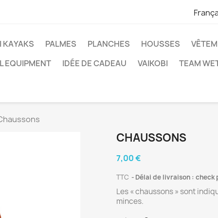
França
I KAYAKS
PALMES
PLANCHES
HOUSSES
VÊTEM
L EQUIPMENT
IDÉE DE CADEAU
VAIKOBI
TEAM WET
Chaussons
CHAUSSONS
7,00 €
TTC
Délai de livraison : check
Les « chaussons » sont indiq
minces.