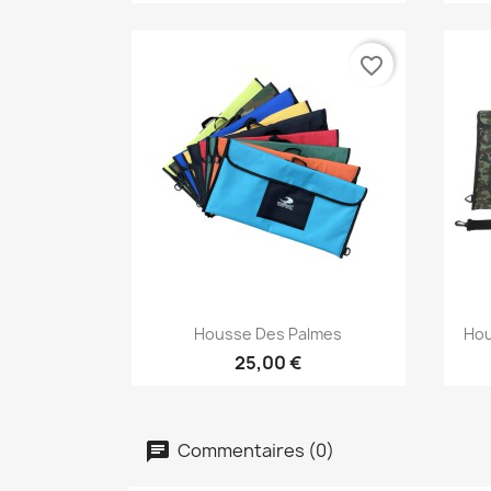
favorite_border
Aperçu rapide

Housse Des Palmes
Hou
25,00 €
Commentaires (0)