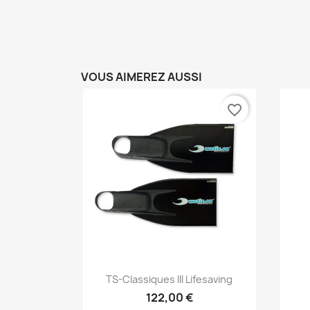
VOUS AIMEREZ AUSSI
favorite_border
Aperçu rapide

TS-Classiques III Lifesaving
122,00 €