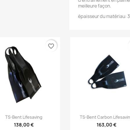
d'entraînement en palmes
meilleure façon.
épaisseur du matériau: 3
favorite_border
Aperçu rapide
Aperçu rapide


TS-Bent Lifesaving
TS-Bent Carbon Lifesavi
138,00 €
163,00 €