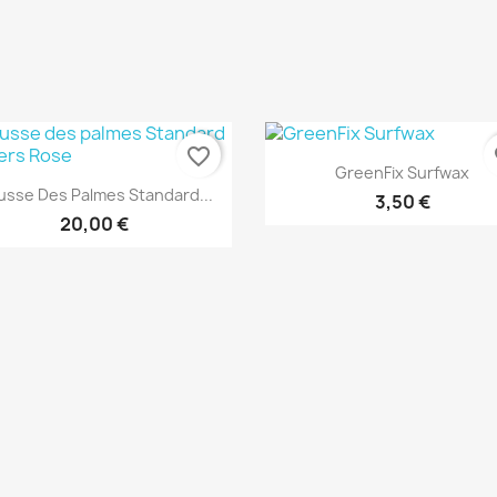
favorite_border
fa
Aperçu rapide

GreenFix Surfwax
Aperçu rapide

usse Des Palmes Standard...
3,50 €
20,00 €