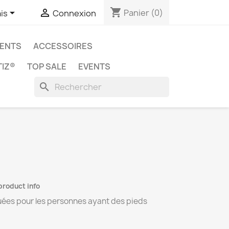
shopping_cart


Panier
(0)
is
Connexion
ENTS
ACCESSOIRES
IZ®
TOP SALE
EVENTS
search
 product info
uées pour les personnes ayant des pieds