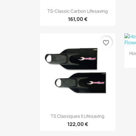
Aperçu rapide

TS-Classic Carbon Lifesaving
161,00 €
favorite_border
Ho
Aperçu rapide

TS Classiques II Lifesaving
122,00 €