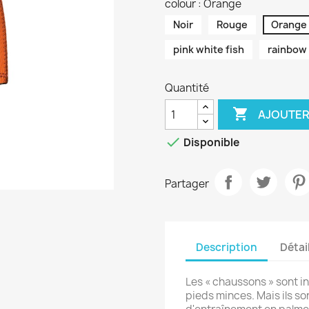
colour : Orange
Noir
Rouge
Orange
pink white fish
rainbow
Quantité

AJOUTER

Disponible
Partager
Description
Détai
Les « chaussons » sont i
pieds minces. Mais ils so