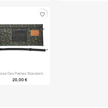
favorite_border
Aperçu rapide

sse Des Palmes Standard...
20,00 €