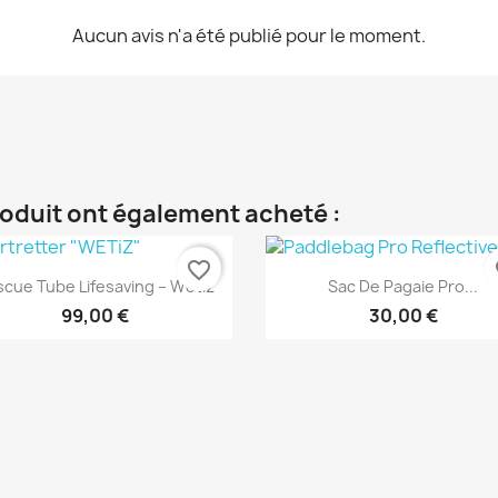
Aucun avis n'a été publié pour le moment.
roduit ont également acheté :
favorite_border
fa
Aperçu rapide
Aperçu rapide


cue Tube Lifesaving – Wetiz
Sac De Pagaie Pro...
99,00 €
30,00 €