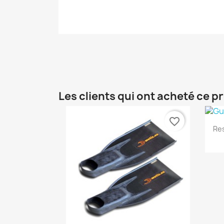
Les clients qui ont acheté ce p
favorite_border
Res