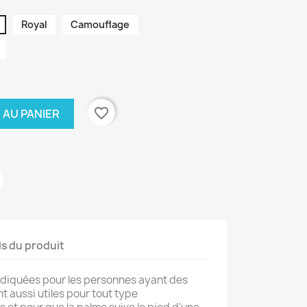
Royal
Camouflage
favorite_border
 AU PANIER
ls du produit
ndiquées pour les personnes ayant des
nt aussi utiles pour tout type