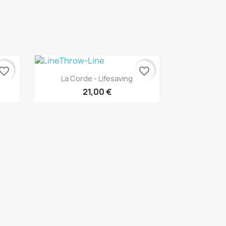
vorite_border
favorite_border
Aperçu rapide

La Corde - Lifesaving
21,00 €