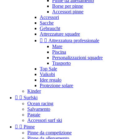
Pinne da allenamento
Borse per pinne
Accessori pinne
Accessori
Sacche
Gebraucht
Attrezzature squadre


Attrezzatura professionale
Mare
Piscina
Personalizzazioni squadre
Trasporto
Top Sale
Vaikobi
Idee regalo
Protezione solare
Kinder


Surfski
Ocean racing
Salvamento
Pagaie
Accessori surf ski


Pinne
Pinne da competizione
Pinne da allenamento