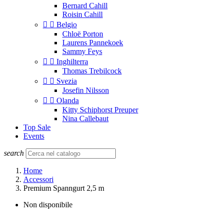
Bernard Cahill
Roisin Cahill


Belgio
Chloë Porton
Laurens Pannekoek
Sammy Feys


Inghilterra
Thomas Trebilcock


Svezia
Josefin Nilsson


Olanda
Kitty Schiphorst Preuper
Nina Callebaut
Top Sale
Events
search
Home
Accessori
Premium Spanngurt 2,5 m
Non disponibile