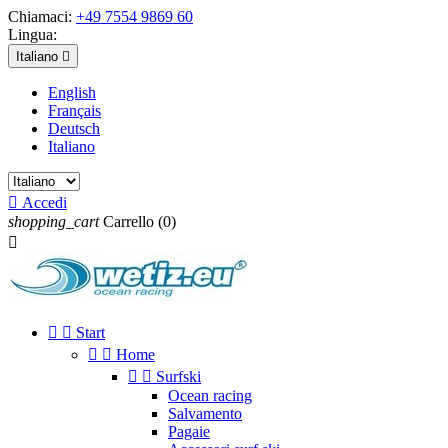
Chiamaci:
+49 7554 9869 60
Lingua:
Italiano

English
Français
Deutsch
Italiano

Accedi
shopping_cart
Carrello
(0)



Start


Home


Surfski
Ocean racing
Salvamento
Pagaie