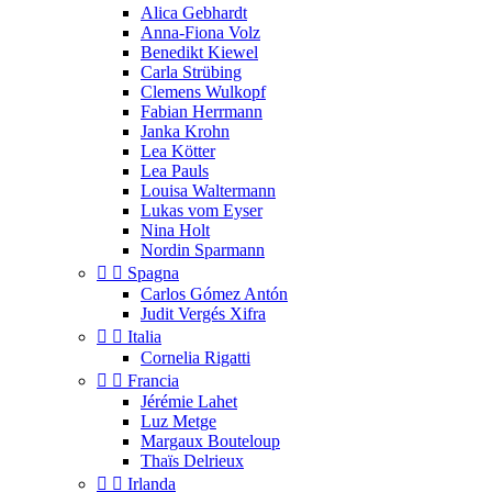
Alica Gebhardt
Anna-Fiona Volz
Benedikt Kiewel
Carla Strübing
Clemens Wulkopf
Fabian Herrmann
Janka Krohn
Lea Kötter
Lea Pauls
Louisa Waltermann
Lukas vom Eyser
Nina Holt
Nordin Sparmann


Spagna
Carlos Gómez Antón
Judit Vergés Xifra


Italia
Cornelia Rigatti


Francia
Jérémie Lahet
Luz Metge
Margaux Bouteloup
Thaïs Delrieux


Irlanda