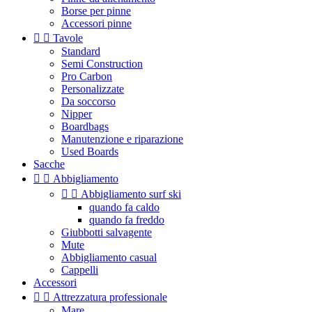
Borse per pinne
Accessori pinne


Tavole
Standard
Semi Construction
Pro Carbon
Personalizzate
Da soccorso
Nipper
Boardbags
Manutenzione e riparazione
Used Boards
Sacche


Abbigliamento


Abbigliamento surf ski
quando fa caldo
quando fa freddo
Giubbotti salvagente
Mute
Abbigliamento casual
Cappelli
Accessori


Attrezzatura professionale
Mare