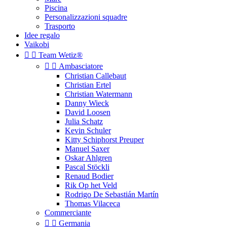
Piscina
Personalizzazioni squadre
Trasporto
Idee regalo
Vaikobi


Team Wetiz®


Ambasciatore
Christian Callebaut
Christian Ertel
Christian Watermann
Danny Wieck
David Loosen
Julia Schatz
Kevin Schuler
Kitty Schiphorst Preuper
Manuel Saxer
Oskar Ahlgren
Pascal Stöckli
Renaud Bodier
Rik Op het Veld
Rodrigo De Sebastián Martín
Thomas Vilaceca
Commerciante


Germania