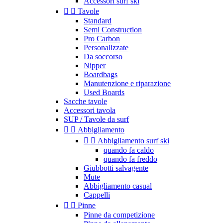
Accessori surf ski


Tavole
Standard
Semi Construction
Pro Carbon
Personalizzate
Da soccorso
Nipper
Boardbags
Manutenzione e riparazione
Used Boards
Sacche tavole
Accessori tavola
SUP / Tavole da surf


Abbigliamento


Abbigliamento surf ski
quando fa caldo
quando fa freddo
Giubbotti salvagente
Mute
Abbigliamento casual
Cappelli


Pinne
Pinne da competizione