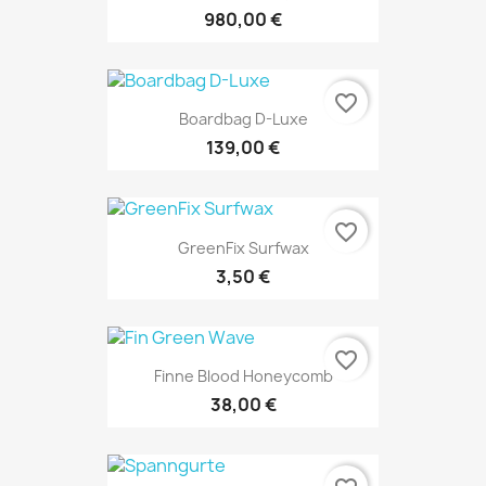
980,00 €
favorite_border
Boardbag D-Luxe
139,00 €
favorite_border
GreenFix Surfwax
3,50 €
favorite_border
Finne Blood Honeycomb
38,00 €