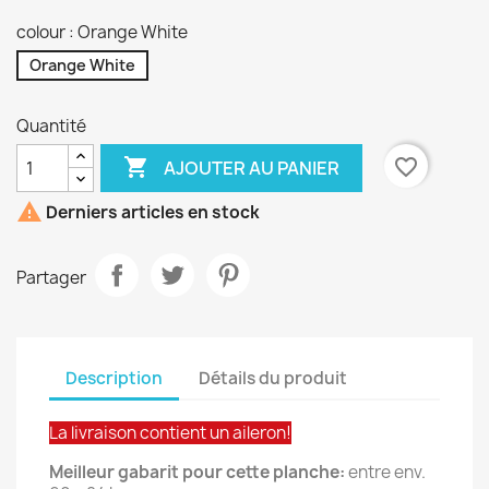
colour : Orange White
Orange White
Quantité

favorite_border
AJOUTER AU PANIER

Derniers articles en stock
Partager
Description
Détails du produit
La livraison contient un aileron!
Meilleur gabarit pour cette planche:
entre env.