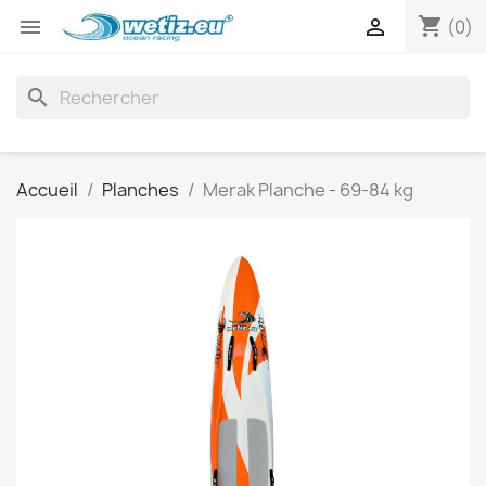
shopping_cart


(0)
search
Accueil
Planches
Merak Planche - 69-84 kg