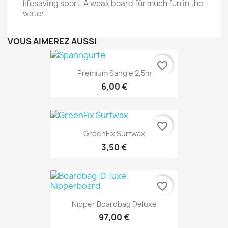
lifesaving sport. A weak board für much fun in the
water.
VOUS AIMEREZ AUSSI
favorite_border
Premium Sangle 2,5m
6,00 €
favorite_border
GreenFix Surfwax
3,50 €
favorite_border
Nipper Boardbag Deluxe
97,00 €