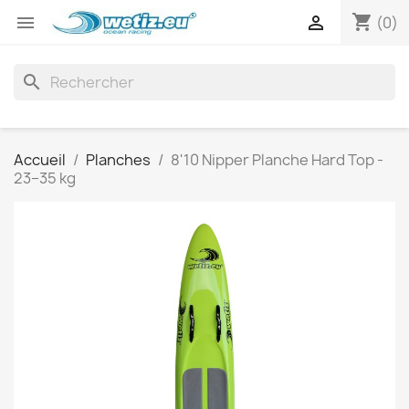
shopping_cart


(0)
search
Accueil
Planches
8'10 Nipper Planche Hard Top -
23–35 kg