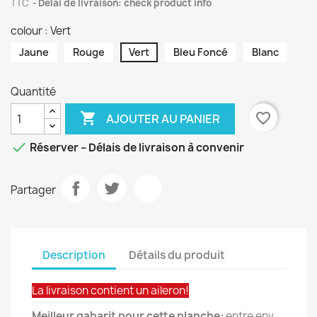
TTC
Délai de livraison: check product info
colour : Vert
Jaune
Rouge
Vert
Bleu Foncé
Blanc
Quantité

favorite_border
AJOUTER AU PANIER

Réserver – Délais de livraison à convenir
Partager
Description
Détails du produit
La livraison contient un aileron!
Meilleur gabarit pour cette planche:
entre env.