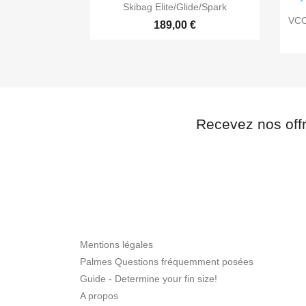

Aperçu rapide
Skibag Elite/Glide/Spark
VCO
189,00 €
Recevez nos off
Mentions légales
Palmes Questions fréquemment posées
Guide - Determine your fin size!
A propos