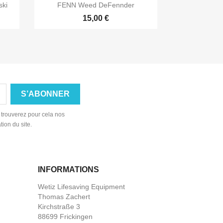

Aperçu rapide
ski
FENN Weed DeFennder
15,00 €
 trouverez pour cela nos
tion du site.
INFORMATIONS
Wetiz Lifesaving Equipment
Thomas Zachert
Kirchstraße 3
88699 Frickingen