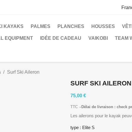
Fran
KI KAYAKS
PALMES
PLANCHES
HOUSSES
VÊT
L EQUIPMENT
IDÉE DE CADEAU
VAIKOBI
TEAM 
s
Surf Ski Aileron
SURF SKI AILERON
75,00 €
TTC
Délai de livraison : check p
Les ailerons pour le kayak peuve
type : Elite S