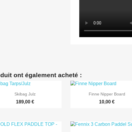
oduit ont également acheté :


Aperçu rapide
Aperçu rapide
Skibag Julz
Finne Nipper Board
189,00 €
10,00 €