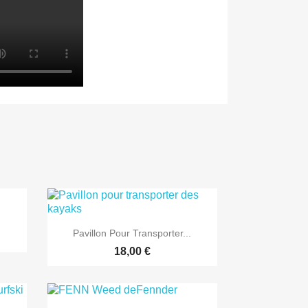

Aperçu rapide
Pavillon Pour Transporter...
18,00 €