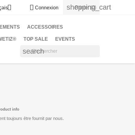
shopping_cart


Panier
(0)
çais
Connexion
EMENTS
ACCESSOIRES
WETIZ®
TOP SALE
EVENTS
search
roduct info
nt toujours être fournit par nous.