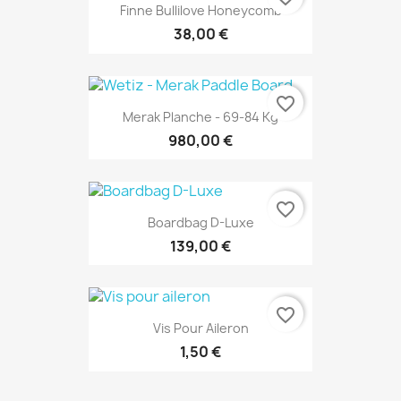
Finne Bullilove Honeycomb
38,00 €
favorite_border
Merak Planche - 69-84 Kg
980,00 €
favorite_border
Boardbag D-Luxe
139,00 €
favorite_border
Vis Pour Aileron
1,50 €