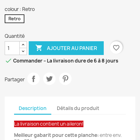
colour : Retro
Retro
Quantité

favorite_border
AJOUTER AU PANIER

Commander – La livraison dure de 6 à 8 jours
Partager
Description
Détails du produit
La livraison contient un aileron!
Meilleur gabarit pour cette planche:
entre env.