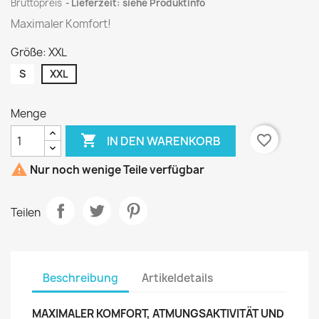
Bruttopreis
Lieferzeit: siehe Produktinfo
Maximaler Komfort!
Größe: XXL
S
XXL
Menge

favorite_border
IN DEN WARENKORB

Nur noch wenige Teile verfügbar
Teilen
Beschreibung
Artikeldetails
MAXIMALER KOMFORT, ATMUNGSAKTIVITÄT UND