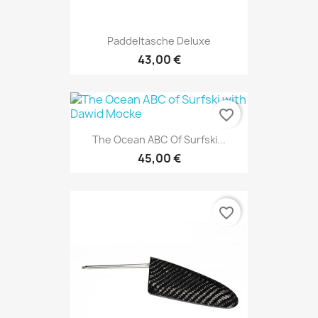
Paddeltasche Deluxe
43,00 €
favorite_border
The Ocean ABC Of Surfski...
45,00 €
favorite_border