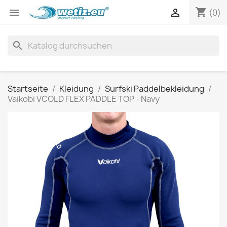
shopping_cart


(0)
search
Startseite
Kleidung
Surfski Paddelbekleidung
Vaikobi VCOLD FLEX PADDLE TOP - Navy