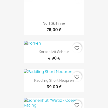
Surf Ski Finne
75,00 €
favorite_border
Korken Mit Schnur
4,90 €
favorite_border
Paddling Short Neopren
39,00 €
favorite_border