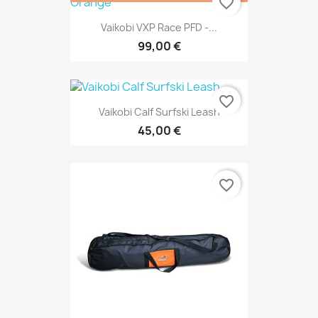
favorite_border
Vaikobi VXP Race PFD -...
99,00 €
favorite_border
Vaikobi Calf Surfski Leash
45,00 €
favorite_border