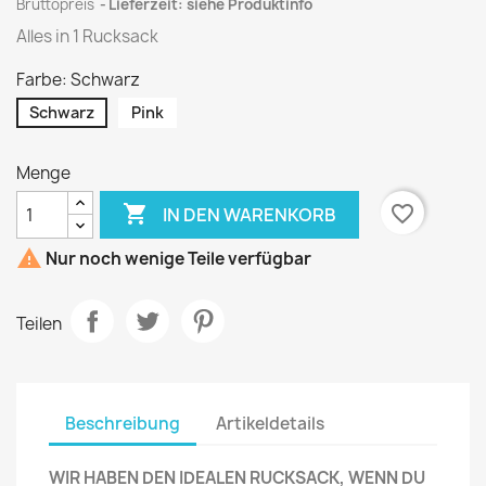
Bruttopreis
Lieferzeit: siehe Produktinfo
Alles in 1 Rucksack
Farbe: Schwarz
Schwarz
Pink
Menge

favorite_border
IN DEN WARENKORB

Nur noch wenige Teile verfügbar
Teilen
Beschreibung
Artikeldetails
WIR HABEN DEN IDEALEN RUCKSACK, WENN DU