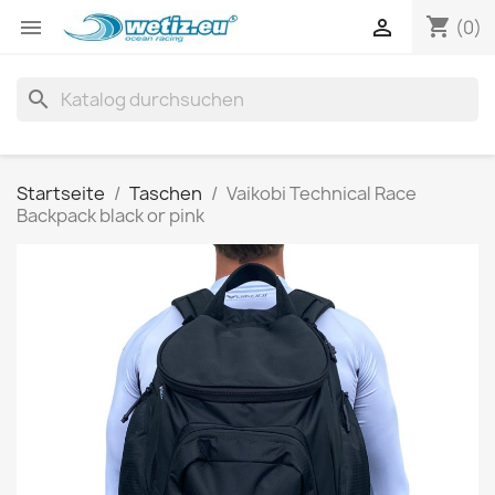
shopping_cart


(0)
search
Startseite
Taschen
Vaikobi Technical Race
Backpack black or pink