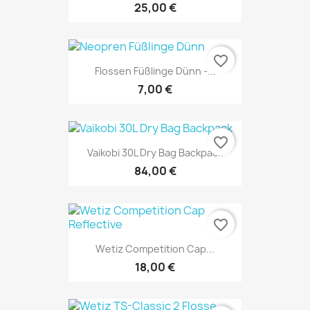
25,00 €
favorite_border
Flossen Füßlinge Dünn -...
7,00 €
favorite_border
Vaikobi 30L Dry Bag Backpack
84,00 €
favorite_border
Wetiz Competition Cap...
18,00 €