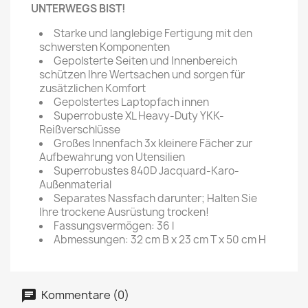
UNTERWEGS BIST!
Starke und langlebige Fertigung mit den
schwersten Komponenten
Gepolsterte Seiten und Innenbereich
schützen Ihre Wertsachen und sorgen für
zusätzlichen Komfort
Gepolstertes Laptopfach innen
Superrobuste XL Heavy-Duty YKK-
Reißverschlüsse
Großes Innenfach 3x kleinere Fächer zur
Aufbewahrung von Utensilien
Superrobustes 840D Jacquard-Karo-
Außenmaterial
Separates Nassfach darunter; Halten Sie
Ihre trockene Ausrüstung trocken!
Fassungsvermögen: 36 l
Abmessungen: 32 cm B x 23 cm T x 50 cm H
Kommentare (0)