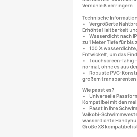
Verschleiß verringern.
Technische Informatio
• Vergrößerte Nahtbre
Erhöhte Haltbarkeit und
• Wasserdicht nach IPX-
zu 1 Meter Tiefe für bis
• 100 % wasserdichte, 
Entwickelt, um das Ein
• Touchscreen-fähig –
normal, ohne es aus de
• Robuste PVC-Konstru
großem transparenten 
Wie passt es?
• Universelle Passform 
Kompatibel mit den me
• Passt in Ihre Schwim
Vaikobi-Schwimmwesten 
wasserdichte Handyhül
Größe XS kompatibel is