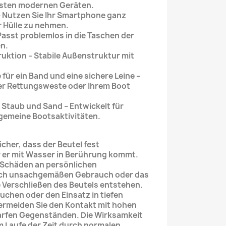
isten modernen Geräten.
 Nutzen Sie Ihr Smartphone ganz
r Hülle zu nehmen.
asst problemlos in die Taschen der
n.
ktion – Stabile Außenstruktur mit
ür ein Band und eine sichere Leine –
hrer Rettungsweste oder Ihrem Boot
Staub und Sand – Entwickelt für
lgemeine Bootsaktivitäten.
cher, dass der Beutel fest
r er mit Wasser in Berührung kommt.
r Schäden an persönlichen
rch unsachgemäßen Gebrauch oder das
Verschließen des Beutels entstehen.
auchen oder den Einsatz in tiefen
ermeiden Sie den Kontakt mit hohen
rfen Gegenständen. Die Wirksamkeit
m Laufe der Zeit durch normalen