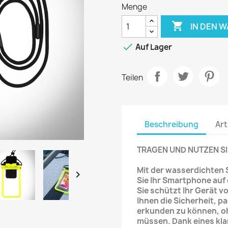
Menge

IN DEN 

Auf Lager
Teilen
Beschreibung
Art
TRAGEN UND NUTZEN S
Mit der wasserdichten

Sie Ihr Smartphone au
Sie schützt Ihr Gerät v
Ihnen die Sicherheit, 
erkunden zu können, o
müssen. Dank eines kl