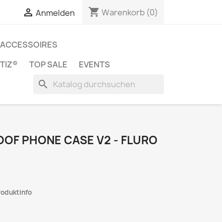
shopping_cart


Warenkorb
(0)
Anmelden
ACCESSOIRES
TIZ®
TOP SALE
EVENTS
search
OOF PHONE CASE V2 - FLURO
roduktinfo