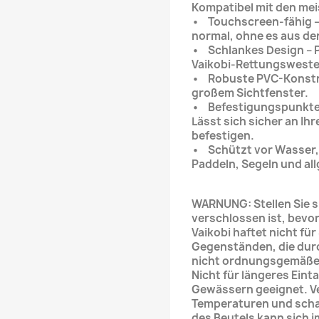
Kompatibel mit den me
• Touchscreen-fähig –
normal, ohne es aus de
• Schlankes Design – P
Vaikobi-Rettungsweste
• Robuste PVC-Konstru
großem Sichtfenster.
• Befestigungspunkte f
Lässt sich sicher an I
befestigen.
• Schützt vor Wasser, 
Paddeln, Segeln und al
WARNUNG: Stellen Sie si
verschlossen ist, bevo
Vaikobi haftet nicht fü
Gegenständen, die du
nicht ordnungsgemäße 
Nicht für längeres Eint
Gewässern geeignet. V
Temperaturen und scha
des Beutels kann sich i