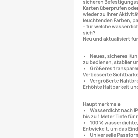
sicheren Befestigungs
Karten überprüfen oder
wieder zu Ihrer Aktivitä
leuchtenden Farben, p
– für welche wasserdic
sich?
Neu und aktualisiert fü
• Neues, sicheres Kun
zu bedienen, stabiler u
• Größeres transparen
Verbesserte Sichtbarke
• Vergrößerte Nahtbrei
Erhöhte Haltbarkeit und
Hauptmerkmale
• Wasserdicht nach IPX-
bis zu 1 Meter Tiefe fü
• 100 % wasserdichte, 
Entwickelt, um das Ein
• Universelle Passform 