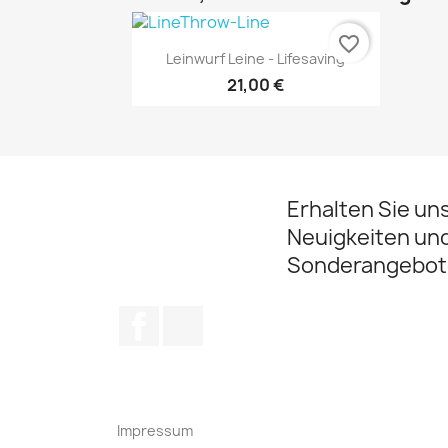
favorite_border
Vorschau

Leinwurf Leine - Lifesaving
21,00 €
Erhalten Sie un
Neuigkeiten un
Sonderangebot
Facebook
Instagram
Impressum