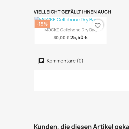
VIELLEICHT GEFÄLLT IHNEN AUCH
-15%
favorite_border
Vorschau

MOCKE Cellphone Dry Bag
25,50 €
30,00 €
Kommentare (0)
Kunden, die diesen Artikel geka