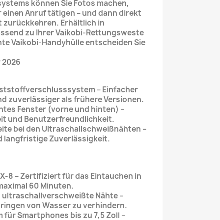
systems können Sie Fotos machen,
 einen Anruf tätigen – und dann direkt
t zurückkehren. Erhältlich in
assend zu Ihrer Vaikobi-Rettungsweste
hte Vaikobi-Handyhülle entscheiden Sie
r 2026
ststoffverschlusssystem – Einfacher
nd zuverlässiger als frühere Versionen.
tes Fenster (vorne und hinten) –
it und Benutzerfreundlichkeit.
te bei den Ultraschallschweißnähten –
 langfristige Zuverlässigkeit.
8 – Zertifiziert für das Eintauchen in
r maximal 60 Minuten.
ultraschallverschweißte Nähte –
dringen von Wasser zu verhindern.
für Smartphones bis zu 7,5 Zoll –