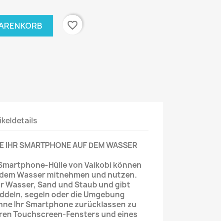
favorite_border
WARENKORB
ikeldetails
IE IHR SMARTPHONE AUF DEM WASSER
 Smartphone-Hülle von Vaikobi können
f dem Wasser mitnehmen und nutzen.
or Wasser, Sand und Staub und gibt
paddeln, segeln oder die Umgebung
hne Ihr Smartphone zurücklassen zu
aren Touchscreen-Fensters und eines