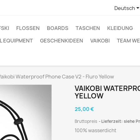
Deutsch
SKI
FLOSSEN
BOARDS
TASCHEN
KLEIDUNG
L EQUIPMENT
GESCHENKIDEEN
VAIKOBI
TEAM WE
Vaikobi Waterproof Phone Case V2 - Fluro Yellow
VAIKOBI WATERPR
YELLOW
25,00 €
Bruttopreis
Lieferzeit: siehe P
100% wasserdicht