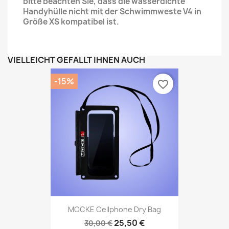
bitte beachten Sie, dass die wasserdichte
Handyhülle nicht mit der Schwimmweste V4 in
Größe XS kompatibel ist.
VIELLEICHT GEFÄLLT IHNEN AUCH
-15%
favorite_border
MOCKE Cellphone Dry Bag
25,50 €
30,00 €