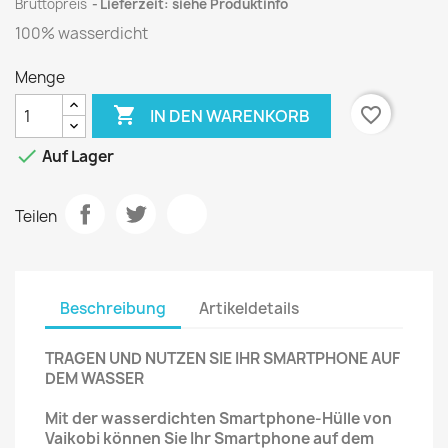
Bruttopreis
Lieferzeit: siehe Produktinfo
100% wasserdicht
Menge

favorite_border
IN DEN WARENKORB

Auf Lager
Teilen
Beschreibung
Artikeldetails
TRAGEN UND NUTZEN SIE IHR SMARTPHONE AUF
DEM WASSER
Mit der wasserdichten Smartphone-Hülle von
Vaikobi können Sie Ihr Smartphone auf dem