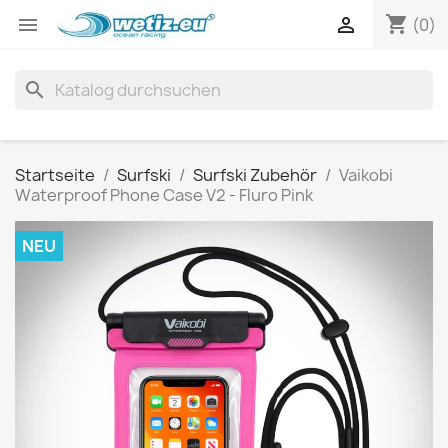
shopping_cart


(0)
search
Startseite
Surfski
Surfski Zubehör
Vaikobi
Waterproof Phone Case V2 - Fluro Pink
NEU