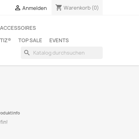
shopping_cart


Warenkorb
(0)
Anmelden
ACCESSOIRES
TIZ®
TOP SALE
EVENTS
search
roduktinfo
fin!