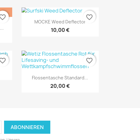
vorite_border
favorite_border
Vorschau

MOCKE Weed Deflector
..
10,00 €
vorite_border
favorite_border
Vorschau

Flossentasche Standard...
20,00 €
fen. Unsere