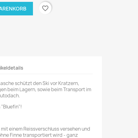
favorite_border
WARENKORB
ikeldetails
asche schützt den Ski vor Kratzern,
en beim Lagern, sowie beim Transport im
Autodach.
 "Bluefin"!
st mit einem Reissverschluss versehen und
hne Finne transportiert wird - ganz