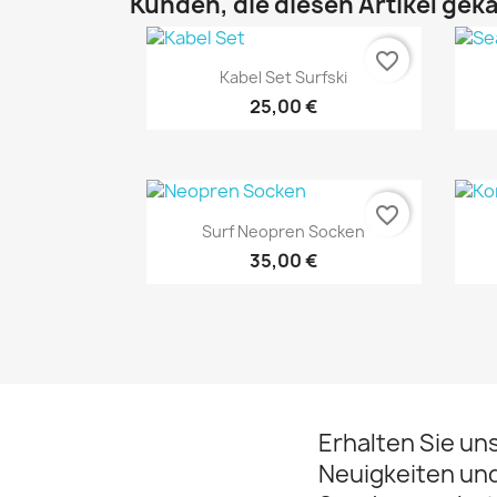
Kunden, die diesen Artikel geka
favorite_border
Vorschau

Kabel Set Surfski
25,00 €
favorite_border
Vorschau

Surf Neopren Socken
35,00 €
Erhalten Sie un
Neuigkeiten un