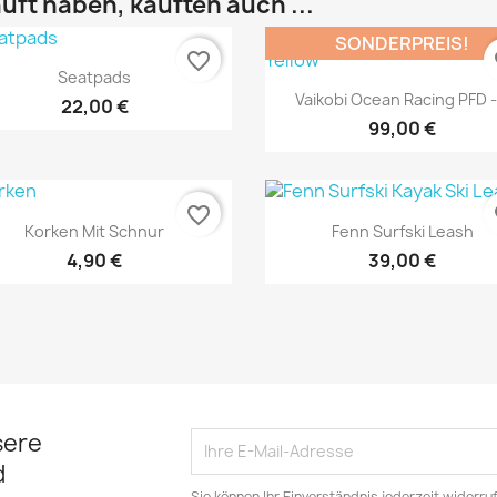
uft haben, kauften auch ...
SONDERPREIS!
favorite_border
fa
Vorschau

Seatpads
Vorschau

Vaikobi Ocean Racing PFD -.
22,00 €
99,00 €
favorite_border
fa
Vorschau
Vorschau


Korken Mit Schnur
Fenn Surfski Leash
4,90 €
39,00 €
sere
d
Sie können Ihr Einverständnis jederzeit widerru