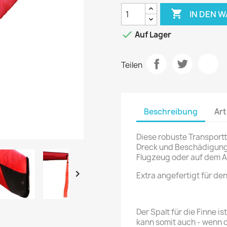

IN DEN 

Auf Lager
Teilen
Beschreibung
Art
Diese robuste Transportt
Dreck und Beschädigung
Flugzeug oder auf dem 

Extra angefertigt für den
Der Spalt für die Finne i
kann somit auch - wenn o