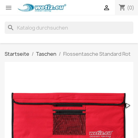
shopping_cart


(0)
search
Startseite
Taschen
Flossentasche Standard Rot