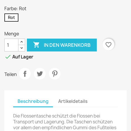
Farbe: Rot
Rot
Menge

favorite_border
IN DEN WARENKORB

Auf Lager
Teilen
Beschreibung
Artikeldetails
Die Flossentasche schützt die Flossen bei
Transport und Lagerung. Die Taschen schützen
vor allem den empfindlichen Gummi des Fußteiles