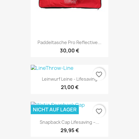
Paddeltasche Pro Reflective...
30,00 €
favorite_border
Leinwurf Leine - Lifesaving
21,00 €
NICHT AUF LAGER
favorite_border
Snapback Cap Lifesaving –...
29,95 €