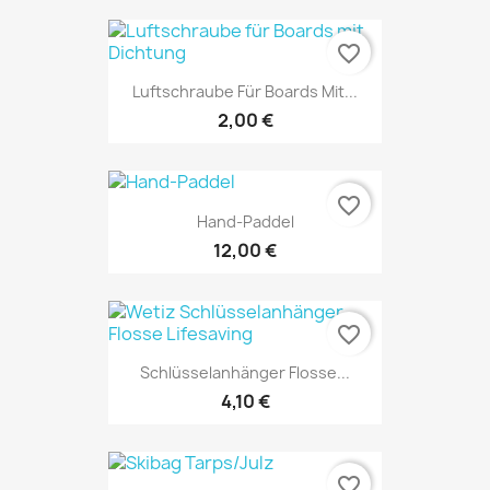
favorite_border
Luftschraube Für Boards Mit...
2,00 €
favorite_border
Hand-Paddel
12,00 €
favorite_border
Schlüsselanhänger Flosse...
4,10 €
favorite_border