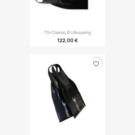
TS-Classic III Lifesaving
122,00 €
favorite_border