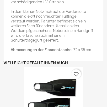
vor schädigenden UV-Strahlen.
In dem kleinen Netzfach auf der Vorderseite
können die oft noch feuchten Füßlinge
verstaut werden. Darunter befindet sich ein
weiteres Fach für andere Utensilien des
Wettkampfgeschehens. Neben einem Handgriff
wird die Tasche auch mit einem
Schultertragegurt geliefert.
Abmessungen der Flossentasche:
72 x 35 cm
VIELLEICHT GEFÄLLT IHNEN AUCH
favorite_border