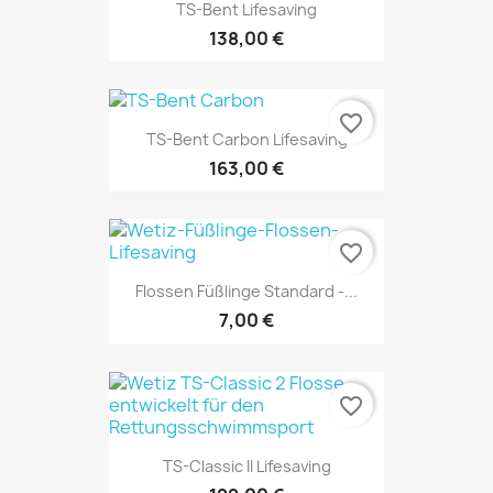
TS-Bent Lifesaving
138,00 €
favorite_border
TS-Bent Carbon Lifesaving
163,00 €
favorite_border
Flossen Füßlinge Standard -...
7,00 €
favorite_border
TS-Classic II Lifesaving