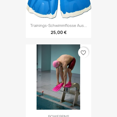
Trainings-Schwimmflosse Aus...
25,00 €
favorite_border
POWERFINS