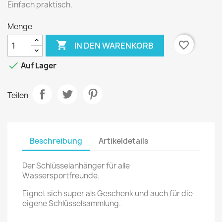
Einfach praktisch.
Menge

favorite_border
IN DEN WARENKORB

Auf Lager
Teilen
Beschreibung
Artikeldetails
Der Schlüsselanhänger für alle
Wassersportfreunde.
Eignet sich super als Geschenk und auch für die
eigene Schlüsselsammlung.