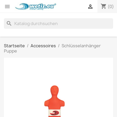
shopping_cart


(0)
search
Startseite
Accessoires
Schlüsselanhänger
Puppe