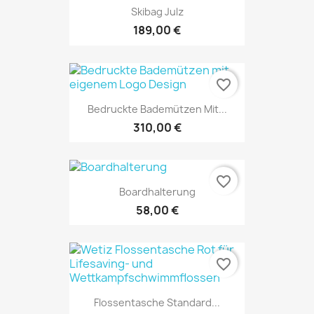
Skibag Julz
189,00 €
favorite_border
Bedruckte Bademützen Mit...
310,00 €
favorite_border
Boardhalterung
58,00 €
NUR ONLINE ERHÄLTLICH
favorite_border
Flossentasche Standard...