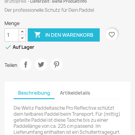
Bruttopreis
Lieferzeit: siehe Produktinfo
Der professionelle Schutz für Dein Paddel
Menge

favorite_border
IN DEN WARENKORB

Auf Lager
Teilen
Beschreibung
Artikeldetails
Die Wetiz Paddeltasche Pro Reflective schützt
dein teilbares Paddel beim Transport. Für (mittig)
geteilte Paddel ist diese Tasche bis zu einer
Paddellänge von ca. 225 cm passend. Im
Lieferumfang enthalten ist ein Schultertragegurt.