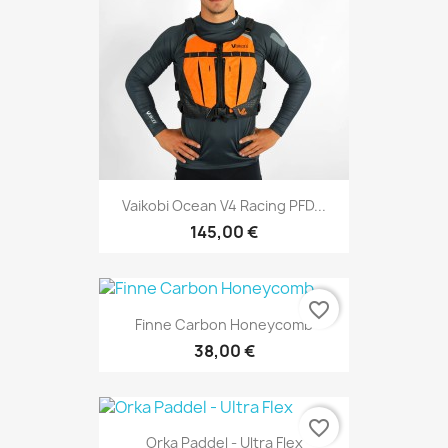
Vaikobi Ocean V4 Racing PFD...
145,00 €
favorite_border
Finne Carbon Honeycomb
38,00 €
favorite_border
Orka Paddel - Ultra Flex