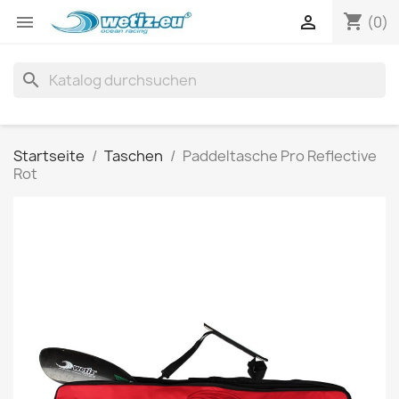
shopping_cart


(0)
search
Startseite
Taschen
Paddeltasche Pro Reflective
Rot