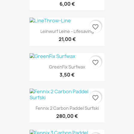
6,00 €
favorite_border
Leinwurf Leine - Lifesaving
21,00 €
favorite_border
GreenFix Surfwax
3,50 €
favorite_border
Fennix 2 Carbon Paddel Surfski
280,00 €