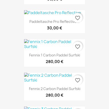
favorite_border
Paddeltasche Pro Reflective...
30,00 €
favorite_border
Fennix 1 Carbon Paddel Surfski
280,00 €
favorite_border
Fennix 2 Carbon Paddel Surfski
280,00 €