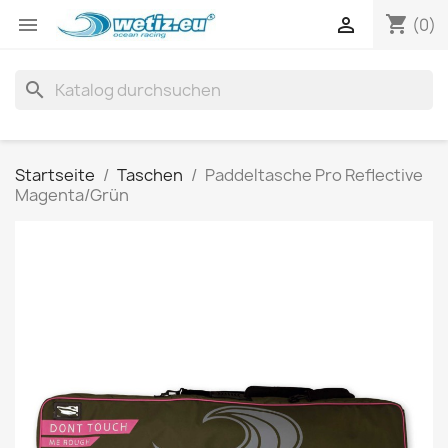
shopping_cart


(0)
search
Startseite
Taschen
Paddeltasche Pro Reflective
Magenta/Grün