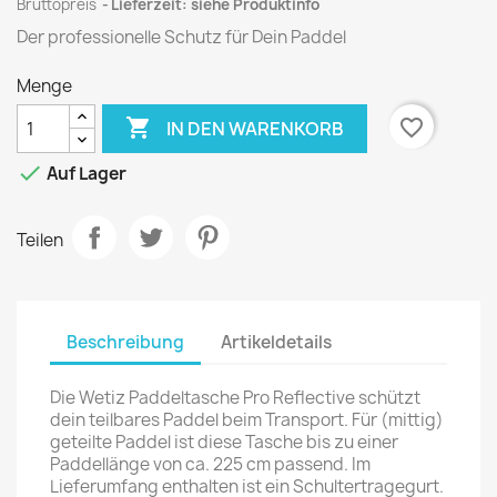
Bruttopreis
Lieferzeit: siehe Produktinfo
Der professionelle Schutz für Dein Paddel
Menge

favorite_border
IN DEN WARENKORB

Auf Lager
Teilen
Beschreibung
Artikeldetails
Die Wetiz Paddeltasche Pro Reflective schützt
dein teilbares Paddel beim Transport. Für (mittig)
geteilte Paddel ist diese Tasche bis zu einer
Paddellänge von ca. 225 cm passend. Im
Lieferumfang enthalten ist ein Schultertragegurt.