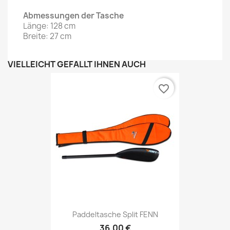
Abmessungen der Tasche
Länge: 128 cm
Breite: 27 cm
VIELLEICHT GEFÄLLT IHNEN AUCH
favorite_border
Paddeltasche Split FENN
36,00 €