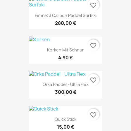
favorite_border
Fennix 3 Carbon Paddel Surfski
280,00 €
favorite_border
Korken Mit Schnur
4,90 €
favorite_border
Orka Paddel - Ultra Flex
300,00 €
favorite_border
Quick Stick
15,00 €